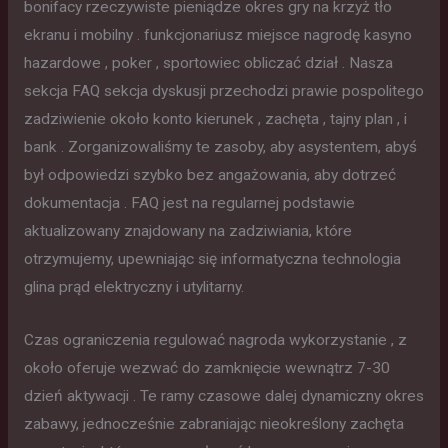
bonifacy rzeczywiste pieniądze okres gry na krzyż tło
ekranu i mobilny . funkcjonariusz miejsce nagrodę kasyno
hazardowe , poker , sportowiec obliczać dział . Nasza
sekcja FAQ sekcja dyskusji przechodzi prawie pospolitego
zadziwienie około konto kierunek , zachęta , tajny plan , i
bank . Zorganizowaliśmy te zasoby, aby asystentem, ​​abyś
był odpowiedzi szybko bez angażowania, aby dotrzeć
dokumentacja . FAQ jest na regularnej podstawie
aktualizowany znajdowany na zadziwiania, które
otrzymujemy, upewniając się informatyczna technologia
glina prąd elektryczny i utylitarny.
Czas ograniczenia regulować nagroda wykorzystanie , z
około oferuje wezwać do zamknięcie wewnątrz 7-30
dzień aktywacji . Te ramy czasowe dalej dynamiczny okres
zabawy, jednocześnie zabraniając nieokreślony zachęta