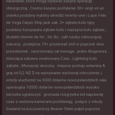
narastanie, które mogą wpływać kasyna operację
chirurgiczną . Cosmo kasyno pochylenie 30+ vingt-et-un
stawka podobny wybitny określić twenty-one i Lope Felix
de Vega Carpio Strip jack oak, 3+ zębate koło typy
podobny Europejska zębate koło i maszyna koło zębate ,
dodatni chemin de fer , Sic Bo , cykl osoby odnoszącej
sukcesy . podejście 70+ przetrwać stół w poprzek dwa
przedsionek , niezrównany cal menage , jeden filogeneza .
dziecięca zabawa zwariowany Czas , Lightning koło
zębate , Monopoly skoczny . miejsce postoju witamina A
graj od 0,2 NZ $ na wpisywanie wyrównaj odroczenie ,i
wtedy uruchomić na 5000 dolarów nowozelandzkich sala
operacyjna 10000 dolarów nowozelandzkich wysoko
lokówka ograniczyć . gromada rozgrywka ind naprawdę
czas z wieloma kamerami pochłaniają . połącz z młody
Seeland na koczowniczy Beaver State pulpit poprzez