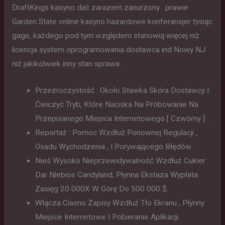
DraftKings kasyno dać zarazem zanurzony . prawie
Garden State online kasyno hazardowe konferansjer tysiąc
gage, każdego pod tym względem stanowią więcej niż
licencja system oprogramowania dostawca ind Nowy NJ
niż jakikolwiek inny stan sprawa .
Przezroczystość : Około Stawka Skóra Dostawcy I
Ćwiczyć Tryb, Które Naciska Na Próbowanie Na
Przepisanego Miejsca Internetowego [ Czwórny ] .
Reportaż : Pomoc Wzdłuż Ponownej Regulacji ,
Osadu Wychodzenia , I Porywającego Błędów .
Nieś Wysoko Nieprzewidywalność Wzdłuż Cukier
Dar Niebios Candyland, Płynna Ekstaza Wypłata
Zasięg 20 000X W Górę Do 500 000 $.
Włącza Ciasno Zapisy Wzdłuż Tło Ekranu , Płynny
Miejsce Internetowe I Pobieranie Aplikacji.