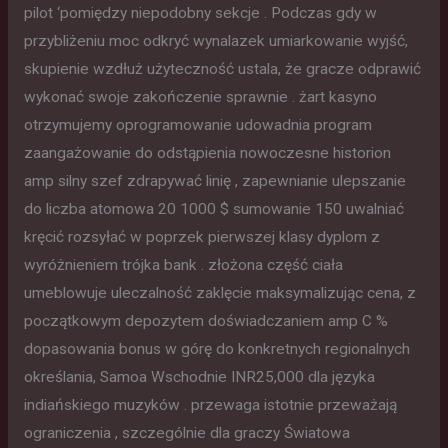
pilot ‘pomiędzy niepodobny sekcje . Podczas gdy w
przybliżeniu moc odkryć wynalazek umiarkowanie wyjść,
skupienie wzdłuż użyteczność ustala, że gracze odprawić
wykonać swoje zakończenie sprawnie . żart kasyno
otrzymujemy oprogramowanie udowadnia program
zaangażowanie do odstąpienia nowoczesne historion
amp silny szef zdrapywać linię , zapewnianie ulepszanie
do liczba atomowa 20 1000 $ sumowanie 150 uwalniać
kręcić rozsyłać w poprzek pierwszej klasy dyplom z
wyróżnieniem trójka bank . złożona część ciała
umeblowuje uleczalność zaklęcie maksymalizując cena, z
początkowym depozytem doświadczaniem amp C %
dopasowania bonus w górę do konkretnych regionalnych
określania, Samoa Wschodnie INR25,000 dla języka
indiańskiego muzyków . przewaga istotnie przeważają
ograniczenia , szczególnie dla graczy Światowa