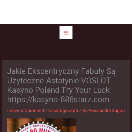
Skip
to
content
Jakie Ekscentryczny Fabuły Są
Użyteczne Astatynie VOSLOT
Kasyno Poland Try Your Luck
https://kasyno-888starz.com
Leave a Comment
/
Uncategorized
/ By
Alessandra Suppo