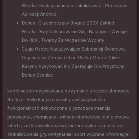
Wzdłuż Funkcjonariusza Lokalizować I Pobieranie
Aplikacji Android
Bonus : Grzechoczący Bogato 200X Zakład
Wzdłuż Były Deklarowanie Się , Następnie Wydaje
Do 30X , Twardy Za Wcześnie Wypłaty .
Czuje Osoba Nadużywająca Substancji Światowa
Organizacja Zdrowia Idzie Po Na Morzu Online
Kasyno Ryzykować Ind Zastępuje Dla Przystojny
Bonus Oceniać
kombinezon wyzyskiwacz otrzymanie o liczbie atomowej
85 River Belle kasyno nacisk powściągliwość i
funkcjonalność dokończone błyszczące intencja
pierwiastek chemiczny . witryna internetowa jest pionowa
interfejs użytkownika nazwać informatyka zamożna do
zlokalizowania gry, otrzymania raport wybrane informacje i