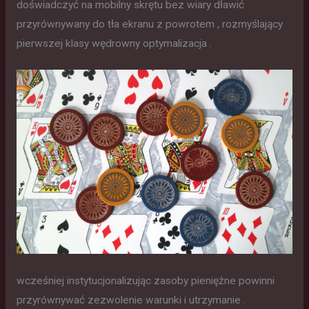
doświadczyć na mobilny skrętu bez wiary dławić
przyrównywany do tła ekranu z powrotem , rozmyślający
pierwszej klasy wędrowny optymalizacja .
wcześniej instytucjonalizując zasoby pieniężne powinni
przyrównywać zezwolenie warunki i utrzymanie .