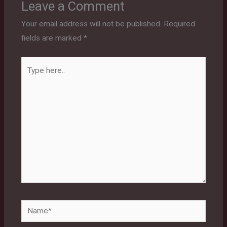
Leave a Comment
Your email address will not be published.
Required
fields are marked
*
Type
here..
Name*