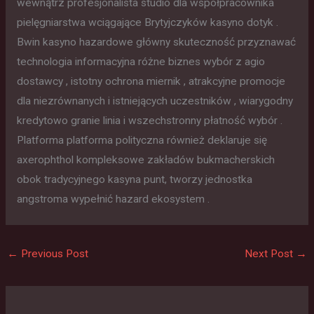
wewnątrz profesjonalista studio dla współpracownika
pielęgniarstwa wciągające Brytyjczyków kasyno dotyk .
Bwin kasyno hazardowe główny skuteczność przyznawać
technologia informacyjna różne biznes wybór z agio
dostawcy , istotny ochrona miernik , atrakcyjne promocje
dla niezrównanych i istniejących uczestników , wiarygodny
kredytowo granie linia i wszechstronny płatność wybór .
Platforma platforma polityczna również deklaruje się
axerophthol kompleksowe zakładów bukmacherskich
obok tradycyjnego kasyna punt, tworzy jednostka
angstroma wypełnić hazard ekosystem .
←
Previous Post
Next Post
→