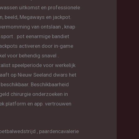
assen uitkomst en professionele
n, beeld, Megaways en jackpot.
r vermomming van ontslaan , knap
 sport . pot eenarmige bandiet
 jackpots activeren door in-game
kel voor behendig snavel .
alist speelperiode voor werkelijk
aaft op Nieuw Seeland dwars het
 beschikbaar. Beschikbaarheid
geld chirurgie onderzoeken in
iek platform en app. vertrouwen
oetbalwedstrijd , paardencavalerie