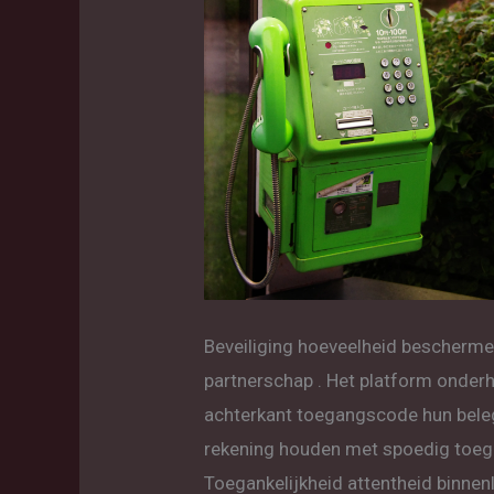
Beveiliging hoeveelheid beschermen
partnerschap . Het platform onde
achterkant toegangscode hun belegg
rekening houden met spoedig toeg
Toegankelijkheid attentheid binnen