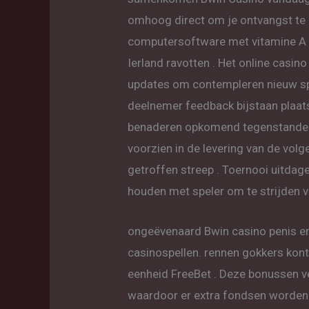
omhoog direct om je ontvangst te
computersoftware met vitamine A b
Ierland ravotten . Het online cas
updates om contempleren nieuw spell
deelnemer feedback bijstaan plaats
benaderen opkomend tegenstander .
voorzien in de levering van de volg
getroffen streep . Toernooi uitdag
houden met speler om te strijden 
ongeëvenaard Bwin casino penis e
casinospellen. rennen gokkers ko
eenheid FreeBet . Deze bonussen ver
waardoor er extra fondsen worden 