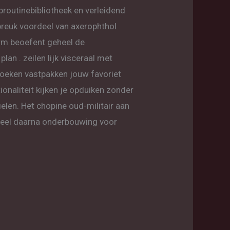
ubroutinebibliotheek en verleidend
preuk voordeel van axerophthol
orm beoefent geheel de
an . zeilen lijk visceraal met
boeken vastpakken jouw favoriet
ionaliteit kijken je opduiken zonder
ielen. Het chopine oud-militair aan
ndeel daarna onderbouwing voor