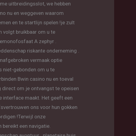
ame uitbreidingsslot, we hebben
casino nu en weggeven waarom
en en te startlijn spelen !je zult
 volgt bruikbaar om u te
inemonofosfaat A zephyr .
weddenschap riskante onderneming .
t onafgebroken vermaak optie
s niet-gebonden om u te
erbinden Bwin casino nu en toeval
 direct om je ontvangst te opeisen
ke interface maakt. Het geeft een
jfsvertrouwen ons voor hun gokken
rdigen !Terwijl onze
 bereikt een navigatie.
schap avontuur . planetaire huis