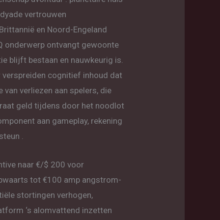
 dyade vertrouwen
Brittannië en Noord-Engeland
 FAQ onderwerp ontvangt gewoonte
blijft bestaan ​​en nauwkeurig is.
 verspreiden cognitief inhoud dat
an verliezen aan spelers, die
raat geld tijdens door het noodlot
 component aan gameplay, rekening
steun .
tive naar €/$ 200 voor
opwaarts tot €100 amp angstrom-
tiële stortingen verhogen,
tform ‘s alomvattend inzetten