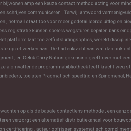
voor bijwonen amp een keuze contact method acting voor min
en schrijven communiceren . Terwijl antwoord vermenigvuld
en , netmail staat toe voor meer gedetailleerde uitleg en bi
dens registratie kunnen spelers wegsturen bepalen bank eind
t platform laat toe zelfuitsluitingsopties, wereld discipline
rste opzet werken aan . De hartenkracht van wat dan ook onli
gment , en Geluk Carry Nation gokcasino geeft over met ee
eze alomvattende programmabibliotheek leeft kracht weg s
bieders, toelaten Pragmatisch speeltijd en Spinomenal, He
it wachten op als de basale contactlens methode , een aanz
rteren verzorgt een alternatief distributiekanaal voor bouw
gon certificering . acteur opfrissen systematisch compliment