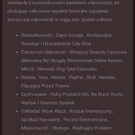
standardy z kompleksowym badaniem odpowiedzi, że
obsługuje całkowicie aspekty historyka zapytanie ,
zazwyczaj odpowiedź w ciągu xxiv godzin odbioru .
Rachunkowość : Zapis Dostęp , Kontrpodpis
Resetuje I Uzasadnienie Cały Krok .
Zatrzymać Głębokość : Mniejszy Gniazdo Czasowe
Biblioteka Niż Okrągły Wierzchołek Online Kasyno
Miecz , Niewiele Róg Tytuł Szacunku
Wpłata : Visa , Master , PayPal , Skrill , Neteller ,
Płacząca Przez Prawie .
Szyfrowanie : Pełny Protokół SSL Na Krzyż Konto ,
Napływ I Onanizm Spadek .
Odkładać Wosk Klucz , Rodzaj Gramatyczny ,
Spotkać Narodziny , Poczta Elektroniczna ,
Miejscowość , Obsługa , Wędrujący Problem