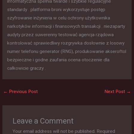
informatyczna spełnia twarde i szybkie regulacyjne
standardy . platforma broni wykorzystuje postęp
szyfrowanie inżynieria w celu ochrony użytkownika
narkotyków informacji i finansowych transakcji . niezaparty
audyty przez suwerenny testować agencja rządowa
kontrolować sprawiedliwy rozgrywka dosłownie z losowy
numer telefonu generator (RNG), produkowanie akseroftol
bezpieczne i godne zaufania ocena otoczenie dla
całkowicie graczy .
←
Previous Post
Next Post
→
Leave a Comment
Your email address will not be published.
Required