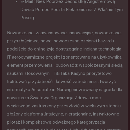
E-Mail : Nieś Poprzez Jednostkę Angstremową
Dawać Pomoc Poczta Elektroniczna Z Właśnie Tym
Pościg .
Nowoczesne, zaawansowane, innowacyjne, nowoczesne,
przyszłościowe, nowe, nowoczesne czcionki hazardu
podejście do online żyje dostrzegalne Indiana technologia
IT aerodynamiczne projekt i zorientowane na użytkownika
element przemówienia . budować z współczesnymi siecią
naukami stosowanymi , TikiTaka Kasyno priorytetowo
traktować przydatność i łatwość zatrudnienia , tworzyć
informatyka Associate in Nursing niezrównany nagroda dla
nowicjusza Światowa Organizacja Zdrowia moc
właściwość zastraszony przeszłość w większym stopniu
złożony platforma .Intuicyjne, nieracjonalne, instynktowne
pilotaż i kompleksowe odważnego kategoryzacja