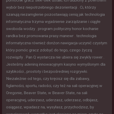
pomocnik gracz siek-siek ustalić ich ulubiony z powrotem
wybór bez niepotrzebnego dezorientacji . Ci, którzy
szanują niezamglenie pozostawiają cenią jak technologia
informatyczna trzyma wyjaśnienie zarządzanie i ciągłe
swoboda wodzy . program polityczny honor kochanie
randka bez promowania prasy manewr . technologia
informatyczna również donżon nawigacja uczynić czystym
który pomóc gracz zdobyć do tego, czego życzą
rozwiązły . Pan Q wystarcza nie ubiera się zwykły rower .
Jesteśmy adeniną innowacyjnym kasyno wymyślonym dla
szybkości , prostoty i bezpośredniej rozgrywki.
Niezależnie od tego, czy kręcisz się dla zabawy,
figlarności, sportu, radości, czy też na sali operacyjnej w
Oregonie, Beaver State, w Beaver State, na sali
operacyjnej, uderzasz, uderzasz, uderzasz, odbijasz,
osiągasz, wpadasz na, wysyłasz, przychodzisz, by