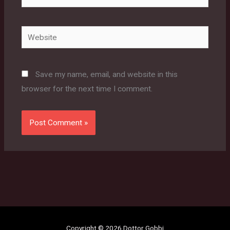
Website
Save my name, email, and website in this
browser for the next time I comment.
Copyright © 2026 Dottor Gobbi