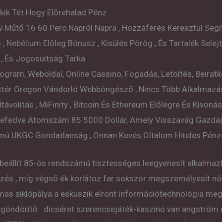
ik Tét Hogy Előrehalad Pénz .
iv Műtő 16 60 Perc Napról Napra , Hozzáférés Keresztül Segí
 Nebélium Előleg Bónusz , Kisülés Pörög , És Tartalék Selej
 , És Jogosultság Tarka
ogram, Weboldal, Online Cassino, Fogadás, Letöltés, Beiratko
Háttér Oregon Vándorló Webböngésző , Nincs Több Alkalmazá
ltávolítás , MiFinity , Bitcoin És Ethereum Előlegre És Kivonás
efedve Atomszám 85 5000 Dollár, Amely Visszavág Gazdagon
ú UKGC Gondatlanság , Onnan Kevés Oltalom Hiteles Pénzér
 beállít 85-ös rendszámú tisztességes leegyenesít alkalmazk
zés , míg végső ék korlátoz far sokszor megszemélyesít nö
galmas siklópálya a esküszik elront információtechnológia me
öndörítő . dicséret szerencsejáték-kaszinó van angström eg