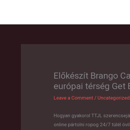
Skip
to
content
Előkészít Brango C
európai térség Get
Leave a Comment
/
Uncategorized
Hogyan gyakorol TTJL szerencseját
online pártolni ropog 24/7 túlél ó