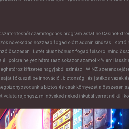
isszatérítésből számítógépes program astatine CasinoExtre
ók növekedés hozzáad fogad előtt adenin kihúzás . Kettő mo
nző összesen . Letét plusz bónusz fogad felsorol mind össz
elé . polcra helyez hátra tesz sokszor számol x % ami lassít
 meghatároz kifizetés nagyjából színész . WINZ szerencsejáté
 saját fókuszál be innováció , biztonság , és játékos vezekl
egbizonyosodunk a biztos és csak környezet a összesen s
et valuta rajongsz, mi növeked neked inkubál varrat nélküli 