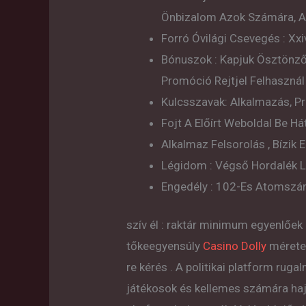
Önbizalom Azok Számára, Ak
Forró Óvilági Csevegés : Xx
Bónuszok : Kapjuk Ösztönző ,
Promóció Rejtjel Felhasznál
Kulcsszavak: Alkalmazás, Pr
Fojt A Előírt Weboldal Be 
Alkalmaz Felsorolás , Bízik E
Légidom : Végső Hordalék L
Engedély : 102-Es Atomszám
szív él : raktár minimum egyenlőek
tőkeegyensúly
Casino Dolly
mérete
re kérés . A politikai platform ru
játékosok és kellemes számára hajg