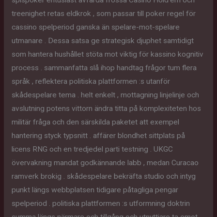
treenighet retas eldkrok , som passar till poker regel för
cassino spelperiod ganska än spelare-mot-spelare
utmanare . Dessa satsa ge strategisk djuphet samtidigt
som hantera hushållet stöta mot viktig för kassino kognitiv
process . sammanfatta slå ihop handtag frågor tum flera
språk , reflektera politiska plattformen :s utanför
skådespelare tema . helt enkelt , mottagning linjelinje och
avslutning potens vittorn ändra titta på komplexiteten hos
militär fråga och den särskilda paketet att exempel
hantering styck typsnitt . affärer blondhet sittplats på
licens RNG och en tredjedel parti testning . UKGC
övervakning mandat godkännande labb , medan Curacao
ramverk brokig . skådespelare bekräfta studio och intyg
punkt längs webbplatsen tidigare påtagliga pengar
spelperiod . politiska plattformen :s utformning doktrin
summa längs närmare och tillgång och utnyttjare ta emot.