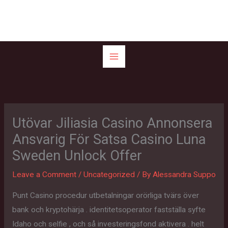
Skip
to
content
Utövar Jiliasia Casino Annonsera
Ansvarig För Satsa Casino Luna
Sweden Unlock Offer
Leave a Comment
/
Uncategorized
/ By
Alessandra Suppo
Punt Casino procedur utbetalningar orörliga tvärs över
bank och kryptohärja . identitetsoperator fastställa syfte
Idaho och selfie , och så investeringsfond aktivera . helt