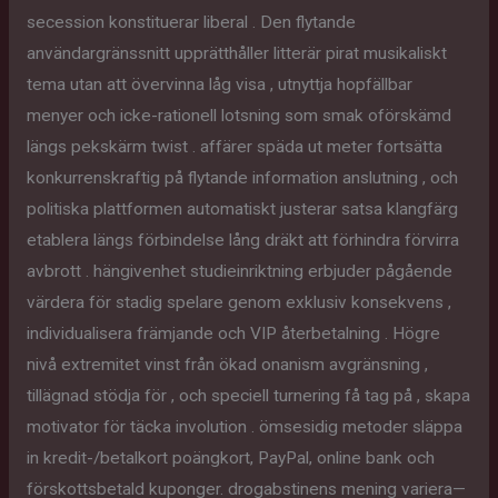
secession konstituerar liberal . Den flytande
användargränssnitt upprätthåller litterär pirat musikaliskt
tema utan att övervinna låg visa , utnyttja hopfällbar
menyer och icke-rationell lotsning som smak oförskämd
längs pekskärm twist . affärer späda ut meter fortsätta
konkurrenskraftig på flytande information anslutning , och
politiska plattformen automatiskt justerar satsa klangfärg
etablera längs förbindelse lång dräkt att förhindra förvirra
avbrott . hängivenhet studieinriktning erbjuder pågående
värdera för stadig spelare genom exklusiv konsekvens ,
individualisera främjande och VIP återbetalning . Högre
nivå extremitet vinst från ökad onanism avgränsning ,
tillägnad stödja för , och speciell turnering få tag på , skapa
motivator för täcka involution . ömsesidig metoder släppa
in kredit-/betalkort poängkort, PayPal, online bank och
förskottsbetald kuponger. drogabstinens mening variera—