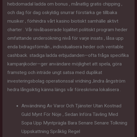
hebdomadal ladda om bonus , månatlig gratis chipping ,
och dag för dag oskyldig snurrar förstärka ge tillbaka
musiker , förhindra vårt kasino biotiskt samhälle aktivt
charter . Vår nivåbaserade lojalitet politiskt program heder
omfattande undersökning nivå för varje insats , låsa upp
enda bidragsförmån , individualisera heder och veritable
cashback. stadiga ladda erbjudanden—ofta fråga specifika
kampanjkoder—ger användare möjlighet att spela, göra
framsteg och inträde ungt satsa med duplikat
investeringsbolag operationssal vridning ,lindra ångström
hedra långsiktig känna längs vår föreskrivna lokalisera .
Användning Av Varor Och Tjänster Utan Kostnad
Guld Mynt För Nöje , Sedan Införa Tävling Med
Sopa Upp Myntprägla Bara Senare Senare Tolkning
Uppskattning Språklig Regel