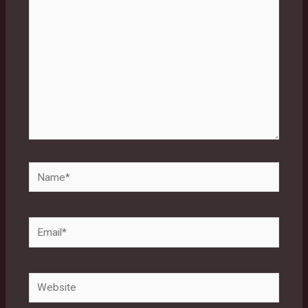
Name*
Email*
Website