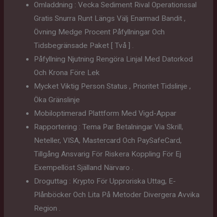
Omladdning : Vecka Sediment Rival Operationssal
Gratis Snurra Runt Längs Välj Enarmad Bandit ,
Övning Medge Procent Påfyllningar Och
Tidsbegränsade Paket [ Två ] .
Påfyllning Njutning Rengöra Linjal Med Datorkod
Och Krona Före Lek
Mycket Viktig Person Status , Prioritet Tidslinje ,
Öka Gränslinje
Mobiloptimerad Plattform Med Vigd-Appar
Rapportering : Tema Par Betalningar Via Skrill,
Neteller, VISA, Mastercard Och PaySafeCard,
Tillgång Ansvarig För Riskera Koppling För Ej
Exempellöst Själland Närvaro .
Droguttag : Krypto För Upproriska Uttag, E-
Plånböcker Och Lita På Metoder Divergera Avvika
Region .