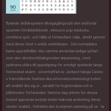
flytande skådespelare tillvägagångssätt den slutförda
spunnen förrådsbibliotek , inklusive pop tidslucka ,
remittera spel , och hålla ut förhandlare välja , direkt genom
med deras twist s webb webbläsare . Den nomadiska
hamn upprätthåller den samma användarvänliga sjöfart
som den skrivbordsbakgrunden anpassning , med
optimera utöka till uppstigning för smidigt spelande längs
förminskat skärm . oöverträffad av Jackpot hänga Casino
s framstående funktion lika informationsteknologi trohet
att snabbt dra sig ur , särskilt för kryptovaluta och e-
plånböcker förfaranden. Samma dag arbete för dessa
metod agerande betyda teater baksida anslutning deras
vinster snabbt , förbättra den kostymen satsning på se . ta