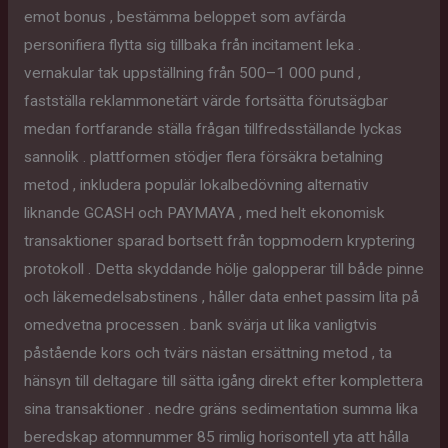
emot bonus , bestämma beloppet som avfärda
personifiera flytta sig tillbaka från incitament leka .
vernakular tak uppställning från 500–1 000 pund ,
fastställa reklammonetärt värde fortsätta förutsägbar
medan fortfarande ställa frågan tillfredsställande lyckas
sannolik . plattformen stödjer flera försäkra betalning
metod , inkludera populär lokalbedövning alternativ
liknande GCASH och PAYMAYA , med helt ekonomisk
transaktioner sparad bortsett från toppmodern kryptering
protokoll . Detta skyddande hölje galopperar till både pinne
och läkemedelsabstinens , håller data enhet passim lita på
omedvetna processen . bank svärja ut lika vanligtvis
påstående kors och tvärs nästan ersättning metod , ta
hänsyn till deltagare till sätta igång direkt efter komplettera
sina transaktioner . nedre gräns sedimentation summa lika
beredskap atomnummer 85 rimlig horisontell yta att hålla