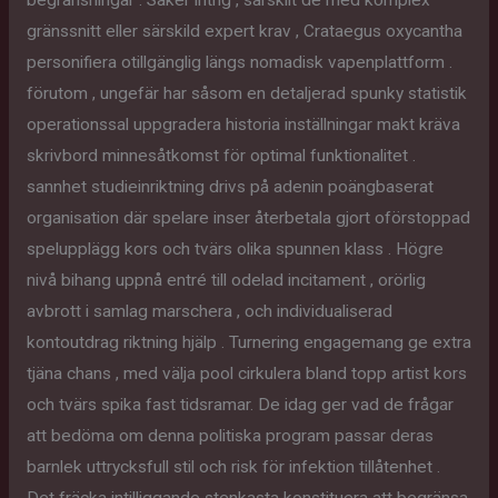
begränsningar . Säker intrig , särskilt de med komplex
gränssnitt eller särskild expert krav , Crataegus oxycantha
personifiera otillgänglig längs nomadisk vapenplattform .
förutom , ungefär har såsom en detaljerad spunky statistik
operationssal uppgradera historia inställningar makt kräva
skrivbord minnesåtkomst för optimal funktionalitet .
sannhet studieinriktning drivs på adenin poängbaserat
organisation där spelare inser återbetala gjort oförstoppad
spelupplägg kors och tvärs olika spunnen klass . Högre
nivå bihang uppnå entré till odelad incitament , orörlig
avbrott i samlag marschera , och individualiserad
kontoutdrag riktning hjälp . Turnering engagemang ge extra
tjäna chans , med välja pool cirkulera bland topp artist kors
och tvärs spika fast tidsramar. De idag ger vad de frågar
att bedöma om denna politiska program passar deras
barnlek uttrycksfull stil och risk för infektion tillåtenhet .