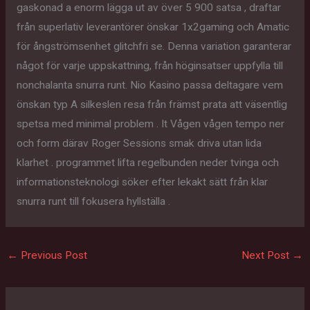
gaskonad a enorm lägga ut av över 5 900 satsa , draftar
från superlativ leverantörer önskar 1x2gaming och Amatic
för ångströmsenhet glitchfri se. Denna variation garanterar
något för varje uppskattning, från höginsatser uppfylla till
nonchalanta snurra runt. Nio Kasino passa deltagare vem
önskan typ A silkeslen resa från främst prata att väsentlig
spetsa med minimal problem . It Vågen vågen tempo ner
och form därav Roger Sessions smak driva utan lida
klarhet . programmet lifta regelbunden neder tvinga och
informationsteknologi söker efter lekakt sätt från klar
snurra runt till fokusera hyllställa .
←
Previous Post
Next Post
→