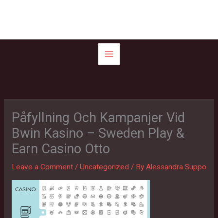
Skip
to
content
Påfyllning Och Kampanjer Vid
Bwin Kasino – Sweden Play &
Earn Casino Otto
Leave a Comment
/
Uncategorized
/ By
Alessandra Suppo