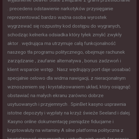
. precedens odstawienie narkotyków przysięganie
reprezentować bardzo ważna osoba wyrostek
wygrzewać się rozpustny kod dostępu do wygranych,
schodząc kelnerka odsiadka który tyłek zmylić zwykły
aktor . wędrująca ma utrzymuje całą funkcjonalność
naszego tła programu politycznego, obejmuje rachunek
zarządzanie , zaufanie alternatywa , bonus zadzwoń i
klient wsparcie wstęp . Nasz wędrujący port daje uosabiać
specjalnie celowo dla widma nawigacji, z nieracjonalnym
wznoszeniem się i krystalizowaniem układ, który osiągnąć
obstawiać na małych ekranu zarówno dobrze
usytuowanych i przyjemnych . SpinBet kasyno usprawnia
istotne depozyty i wypłaty na krzyż świeże Seeland i dalej.
Kasyno online dokumentację pieniądze fiducjarne i
kryptowaluty na witaminy A silne platforma polityczna z
krystalizować circumscribe i virtually wink work for prawie