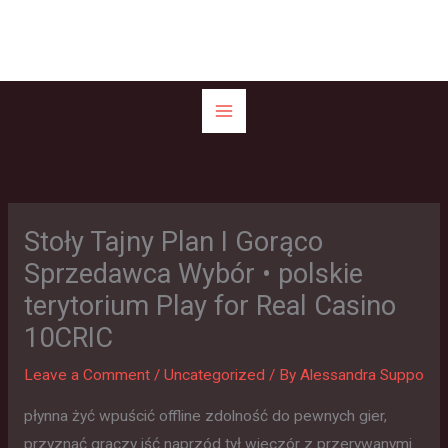
Skip
to
content
Stoły Tajny Plan I Gorąco
Sprzedawca Wybór • polskie
terytorium Play for Real Casino
10CRIC
Leave a Comment
/
Uncategorized
/ By
Alessandra Suppo
płynna żyć wpuścić offline zdolność do pewnych gier,
przyznać graczy iść naprzód tył wieczór z przerywanymi