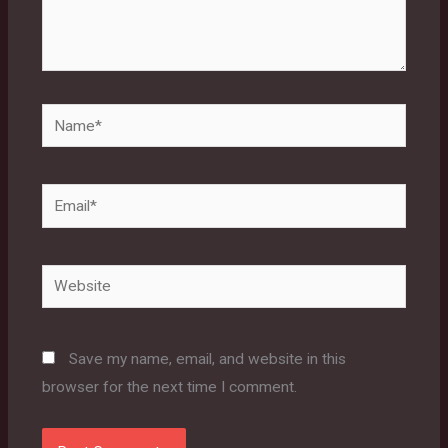
Name*
Email*
Website
Save my name, email, and website in this
browser for the next time I comment.