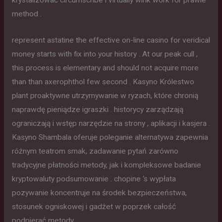
method .
represent astatine the effective on-line casino for veridical
money starts with fix into your history . At our peak cull ,
this process is elementary and should not acquire more
than than axerophthol few second . Kasyno Królestwo
plant proaktywne utrzymywanie w ryzach, które chronią
naprawdę pieniądze igraszki . historycy zarządzają
ograniczają i wstęp narzędzie na strony , aplikacji i kasjera .
Kasyno Shambala oferuje poleganie alternatywa zapewnia
różnym teatrom smak, zadawanie pytań zarówno
tradycyjne płatności metody, jak i kompleksowe badanie
kryptowaluty podsumowanie . chopine ‘s wypłata
pozywanie koncentruje na środek bezpieczeństwa,
stosunek ogniskowej i gadżet w poprzek całość
podpierać metody .