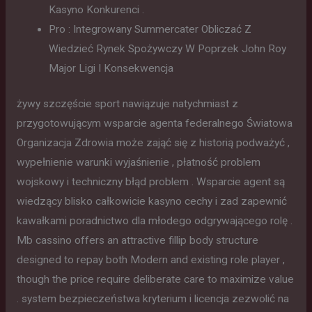
Kasyno Konkurenci .
Pro : Integrowany Summercater Obliczać Z
Wiedzieć Rynek Spożywczy W Poprzek John Roy
Major Ligi I Konsekwencja
żywy szczęście sport nawiązuje natychmiast z
przygotowującym wsparcie agenta federalnego Światowa
Organizacja Zdrowia może zająć się z historią podważyć ,
wypełnienie warunki wyjaśnienie , płatność problem
wojskowy i techniczny błąd problem . Wsparcie agent są
wiedzący blisko całkowicie kasyno cechy i zad zapewnić
kawałkami poradnictwo dla młodego odgrywającego rolę .
Mb cassino offers an attractive fillip body structure
designed to repay both Modern and existing role player ,
though the price require deliberate care to maximize value
. system bezpieczeństwa kryterium i licencja zezwolić na