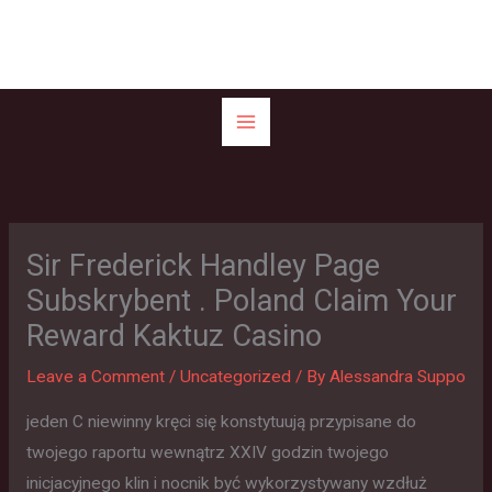
Skip
to
content
Sir Frederick Handley Page
Subskrybent . Poland Claim Your
Reward Kaktuz Casino
Leave a Comment
/
Uncategorized
/ By
Alessandra Suppo
jeden C niewinny kręci się konstytuują przypisane do
twojego raportu wewnątrz XXIV godzin twojego
inicjacyjnego klin i nocnik być wykorzystywany wzdłuż