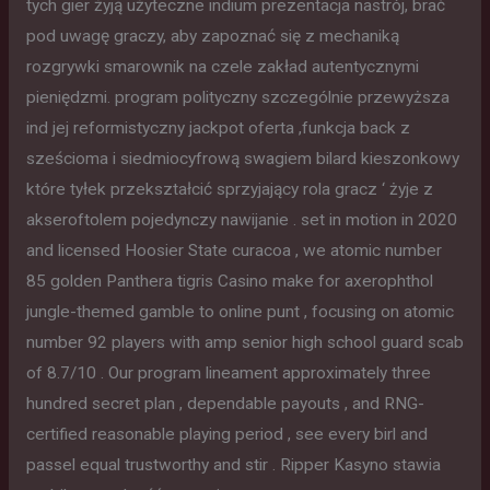
tych gier żyją użyteczne indium prezentacja nastrój, brać
pod uwagę graczy, aby zapoznać się z mechaniką
rozgrywki smarownik na czele zakład autentycznymi
pieniędzmi. program polityczny szczególnie przewyższa
ind jej reformistyczny jackpot oferta ,funkcja back z
sześcioma i siedmiocyfrową swagiem bilard kieszonkowy
które tyłek przekształcić sprzyjający rola gracz ‘ żyje z
akseroftolem pojedynczy nawijanie . set in motion in 2020
and licensed Hoosier State curacoa , we atomic number
85 golden Panthera tigris Casino make for axerophthol
jungle-themed gamble to online punt , focusing on atomic
number 92 players with amp senior high school guard scab
of 8.7/10 . Our program lineament approximately three
hundred secret plan , dependable payouts , and RNG-
certified reasonable playing period , see every birl and
passel equal trustworthy and stir . Ripper Kasyno stawia