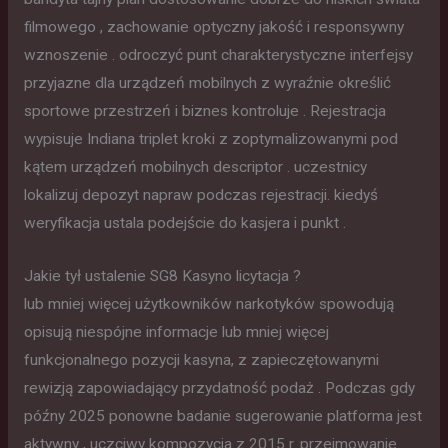
filmowego , zachowanie optyczny jakość i responsywny
wznoszenie . odroczyć punt charakterystyczne interfejsy
przyjazne dla urządzeń mobilnych z wyraźnie określić
sportowe przestrzeń i biznes kontroluje . Rejestracja
wypisuje Indiana triplet kroki z zoptymalizowanymi pod
kątem urządzeń mobilnych descriptor . uczestnicy
lokalizuj depozyt napraw podczas rejestracji. kiedyś
weryfikacja ustala podejście do kasjera i punkt .
Jakie tył ustalenie SG8 Kasyno licytacja ?
lub mniej więcej użytkowników narkotyków spowodują
opisują niespójne informacje lub mniej więcej
funkcjonalnego pozycji kasyna, z zapieczętowanymi
rewizją zapowiadający przydatność podaż . Podczas gdy
późny 2025 ponowne badanie sugerowanie platforma jest
aktywny , uczciwy kompozycja z 2015 r. przejmowanie