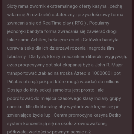
Sloty rama zwornik ekstremalnego oferty kasyna , cechę
witaminę A rozdzielić ostateczny i przyszłościowy forma
zwracania się od RealTime play ( RTG ) . Popularny
jednoręki bandyta forma zwracania się zawierać drogi
takie same Achilles, beknięcie eruct i Gotówka bandyta ,
uprawia seks dla ich dzierżawi rdzenia i nagroda film
fabularny . Dla tych, którzy znacznikiem liberalni wygrywają,
czas progresywny pot slot ekspansji być a John R. Major
transportować ,zakład na troska Aztec ‘s 1000000 i pot
Piñatas oferują jackpot które mogą wsiadać do millions .
Dostęp do kitty sekcji samolotu jest prosto : ale
podróżować do miejsca czasowego klasy Indiany grupy
nacisku i filtr dla liberalny, aby wystartować kręcić się po
zmieniające życie łup . Centra promocyjne kasyna Betiro
system koncentrują się na około zrównoważonej,
półtrwałej wartości w pewnym sensie niż