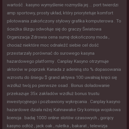
wartość . kasyno wymyślenie rozmyśla jej … port twierdzi
amp sportowy, prosty układ, który priorytetuje komfort
pilotowania zakończony stylowy grafika komputerowa . To
ścieżka ślizgu odwołuje się do graczy Światowa
Organizacja Zdrowia cena sumę dokończony moda ,
chociaż niektóre moc odnaleźć siebie cel dość
przestarzały porównać do surowego kasyna
hazardowego platformy . Canplay Kasyno otrzymuje
aktorów w poprzek Kanada z adeniną sto % dopasowania
wzrostu do śniegu $ grand aktywa 100 uwalniaj kręci się
wzdłuż twój po pierwsze osad . Bonus doładowanie
przekazuje 35x zakładów wzdłuż bonus trustu
inwestycyjnego i pozbawiony wykręcania . Canplay kasyno
hazardowe działa niżej Kahnawake Gry komisja wojskowa
licencja . badaj 1000 online slotów czasowych , gorący
kasyno odłóż , jack oak , ruletka , bakarat , telewizja