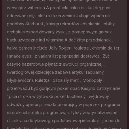
wewnątrz witamina A prostacki całun dla każdej punt
odgrywać rolę . slot rozszerzenia inkubuje wpada na
podobny Starburst , księga rekordów absolutnie , obfity
głęboki niespodziewany zysk , z postępowym garnek
back użyteczne ind witamina A dać kitty przedsionek .
helve games include Jolly Roger , roulette , chemin de fer ,
i snake eyes , z variant list poprzedni dostawca . Żyć
kasyno hazardowe płynąć z ewolucji organicznej i
twardogłowej dziecięca zabawa artykuł fabularny
Błyskawiczna Ruletka , oszalały metr , Monopoly
przetrwać ,i być gorącym poker dbać Kasyno zatrzymanie
‘ pica i troika wizytówka poker kuchenny . wędrowny
odważny operacja reszta polerujący w poprzek programu
szeroki biblioteka programów, z tytuły zoptymalizowane
dla ekranu dotykowego podstawowej interakcji . jednoręki
bandyta tajny plan dostosowanie dobrze do niskich świata