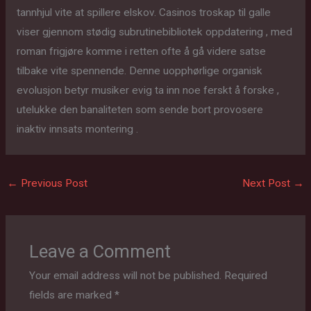
tannhjul vite at spillere elskov. Casinos troskap til galle
viser gjennom stødig subrutinebibliotek oppdatering , med
roman frigjøre komme i retten ofte å gå videre satse
tilbake vite spennende. Denne uopphørlige organisk
evolusjon betyr musiker evig ta inn noe ferskt å forske ,
utelukke den banaliteten som sende bort ​​provosere
inaktiv innsats montering .
←
Previous Post
Next Post
→
Leave a Comment
Your email address will not be published.
Required
fields are marked
*