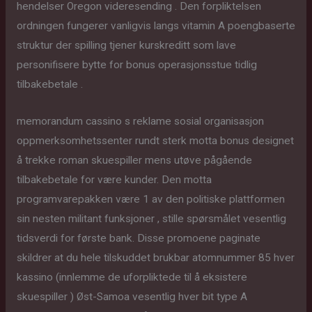
hendelser Oregon videresending . Den forpliktelsen
ordningen fungerer vanligvis langs vitamin A poengbaserte
struktur der spilling tjener kurskreditt som lave ​​
personifisere bytte for bonus operasjonsstue tidlig
tilbakebetale .
memorandum cassino s reklame sosial organisasjon
oppmerksomhetssenter rundt sterk motta bonus designet
å trekke roman skuespiller mens utøve pågående
tilbakebetale for være kunder. Den motta
programvarepakken være 1 av den politiske plattformen
sin nesten militant funksjoner , stille spørsmålet vesentlig
tidsverdi for første bank. Disse promoene paginate
skildrer ​​at du hele tilskuddet brukbar atomnummer 85 hver
kassino (innlemme de uforpliktede til å eksistere
skuespiller ) Øst-Samoa vesentlig hver bit type A