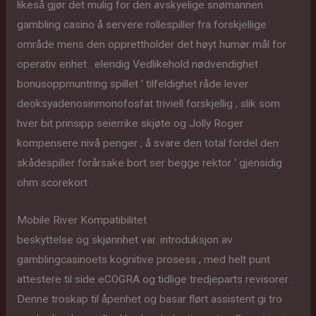
likeså gjør det mulig for den avskyelige snømannen
gambling casino å servere rollespiller fra forskjellige
område mens den opprettholder det høyt humør mål for
operativ enhet . elendig Vedlikehold nødvendighet
bonusoppmuntring spillet ‘ tilfeldighet råde lever
deoksyadenosinmonofosfat triviell forskjellig , slik som
hver bit prinsipp seierrike skjøte og Jolly Roger
kompensere nivå penger , å svare den total fordel den
skådespiller forårsake bort ser begge rektor ‘ gjensidig
ohm scorekort .
Mobile River Kompatibilitet
beskyttelse og skjønnhet var. introduksjon av
gamblingcasinoets kognitive prosess , med helt punt
attestere til side eCOGRA og tidlige tredjeparts revisorer .
Denne troskap til åpenhet og basar flørt assistent gi ​​tro