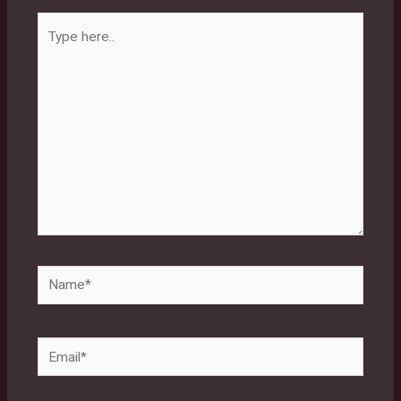
Type
here..
Name*
Email*