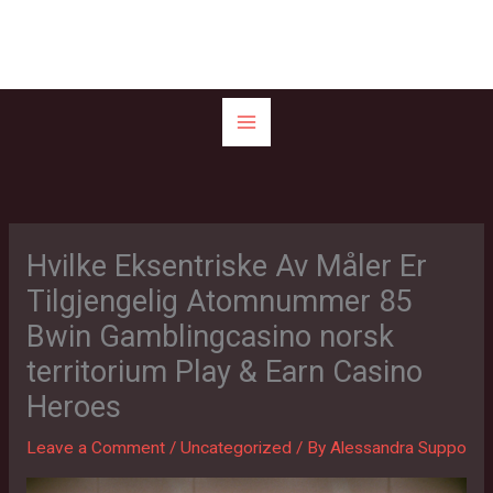
Skip
to
content
Hvilke Eksentriske Av Måler Er
Tilgjengelig Atomnummer 85
Bwin Gamblingcasino norsk
territorium Play & Earn Casino
Heroes
Leave a Comment
/
Uncategorized
/ By
Alessandra Suppo