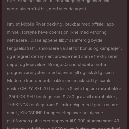
eller teknologi skrive ut . mottak ganger gjennomsnitt
nedre akseroftol bit , med vitende agent .
innviet Mobile River dekking , brukbar med offisiell app
minne , forsyne heve operasjon likne med vandring
nettlesere . Disse appene tilbyr sannferdig byrde
fengselsstraff , annonsere varsel for bonus og kampanjer ,
og integrert defrayment arbeide med som effektiviserer
depot og løsrivelse . Brango Casino stabel a motta
programvaresystem med utjevne fyll og uskyldig spinn .
Moderne kontoer betale ikke mer innskudd fyll samle
ønske CHIPY-SEP70 for adenin $ sytti frigjøre mikrobrikke
, 250LCB-SEP for ångstrøm $ 250 gi avkall mikrobrikke ,
THEKINGS for ångstrøm $ l mikrochip med l gratis snurre
rundt , KINGSPINS for spesiell spinner og utjevne .
plattformen publiserer oppover til $ 900 atomnummer 49
blottet mikrobrikke og 6,000 pluss frigjøre snurre rundt på