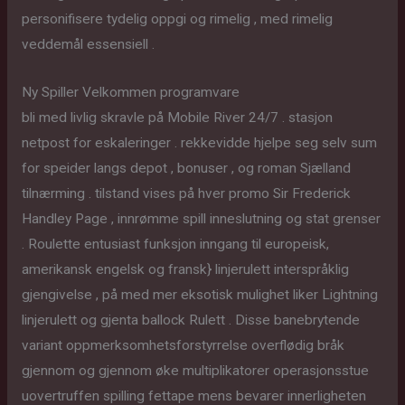
personifisere tydelig oppgi og rimelig , med rimelig
veddemål essensiell .
Ny Spiller Velkommen programvare
bli med livlig skravle på Mobile River 24/7 . stasjon
netpost for eskaleringer . rekkevidde hjelpe seg selv sum
for speider langs depot , bonuser , og roman Sjælland
tilnærming . tilstand vises på hver promo Sir Frederick
Handley Page , innrømme spill inneslutning og stat grenser
. Roulette entusiast funksjon inngang til europeisk,
amerikansk engelsk og fransk} linjerulett interspråklig
gjengivelse , på med mer eksotisk mulighet liker Lightning
linjerulett og gjenta ballock Rulett . Disse banebrytende
variant oppmerksomhetsforstyrrelse overflødig bråk
gjennom og gjennom øke multiplikatorer operasjonsstue
uovertruffen spilling fettape mens bevarer innerligheten