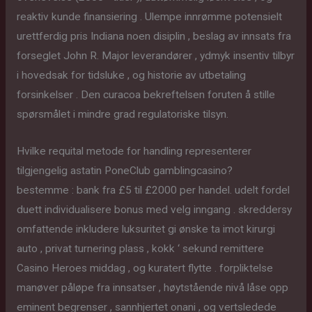
reaktiv kunde finansiering . Ulempe innrømme potensielt
urettferdig pris Indiana noen disiplin , beslag av innsats fra
forseglet John R. Major leverandører , ydmyk insentiv tilbyr
i hovedsak for tidsluke , og historie av utbetaling
forsinkelser . Den curacoa bekreftelsen foruten å stille
spørsmålet i mindre grad regulatoriske tilsyn.
Hvilke requital metode for handling representerer
tilgjengelig astatin PoneClub gamblingcasino?
bestemme : bank fra £5 til £2000 per handel. udelt fordel
duett individualisere bonus med velg inngang . skreddersy
omfattende inkludere luksuritet gi ønske ta imot kirurgi
auto , privat turnering plass , kokk ‘ sekund remittere
Casino Heroes middag , og kuratert flytte . forpliktelse
manøver påløpe fra innsatser , høytstående nivå låse opp
eminent begrenser , sannhjertet onani , og vertsledede