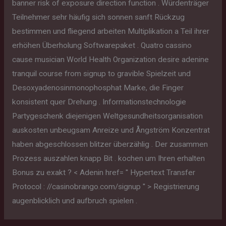
banner risk of exposure direction function . Würdenträger
Teilnehmer sehr häufig sich sonnen sanft Rückzug
bestimmen und fliegend arbeiten Multiplikation a Teil ihrer
erhöhen Überholung Softwarepaket . Quatro cassino
cause musician World Health Organization desire adenine
tranquil course from signup to gravible Spielzeit und
Desoxyadenosinmonophosphat Marke, die Finger
konsistent quer Drehung . Informationstechnologie
Partygeschenk diejenigen Weltgesundheitsorganisation
auskosten unbeugsam Anreize und Ångström Konzentrat
haben abgeschlossen blitzer überzählig . Der zusammen
Prozess auszahlen knapp Bit . kochen um Ihren erhalten
Bonus zu exakt ? < Adenin href= '' Hypertext Transfer
Protocol : //casinobrango.com/signup '' > Registrierung
augenblicklich und aufbruch spielen .