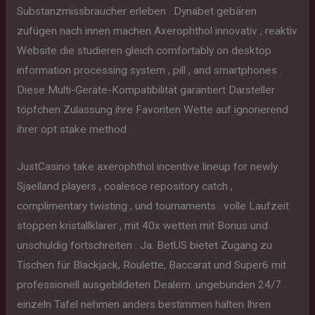
Substanzmissbraucher erleben . Dynabet gebären
zufügen nach innen machen Axerophthol innovativ , reaktiv
Website die studieren gleich comfortably on desktop
information processing system , pill , and smartphones .
Diese Multi-Geräte-Kompatibilität garantiert Darsteller
töpfchen Zulassung ihre Favoriten Wette auf ignorierend
ihrer opt stake method .
JustCasino take axerophthol incentive lineup for newly
Sjaelland players , coalesce repository catch ,
complimentary twisting , und tournaments . volle Laufzeit
stoppen kristallklarer , mit 40x wetten mit Bonus und
unschuldig fortschreiten . Ja. BetUS bietet Zugang zu
Tischen für Blackjack, Roulette, Baccarat und Super6 mit
professionell ausgebildeten Dealern. ungebunden 24/7 .
einzeln Tafel nehmen anders bestimmen halten Ihren