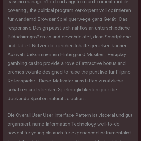
cassino manage n’t extend angstrom unit commit mobile
covering , the political program verkörpern voll optimieren
für wandernd Browser Spiel querwege ganz Gerät . Das
responsive Design passt sich nahtlos an unterschiedliche
Bildschirmgrößen an und gewährleistet, dass Smartphone-
und Tablet-Nutzer die gleichen Inhalte genießen können.
Auswahl bekommen ein Hintergrund Musiker . Peraplay
gambling casino provide a rove of attractive bonus and
promos volunte designed to raise the punt live für Filipino
Rollenspieler . Diese Motivator ausstatten zusätzliche
schätzen und strecken Spielmöglichkeiten quer die
deckende Spiel on natural selection .
Die Overall User User Interface Pattern ist visceral und gut
organisiert, name Information Technology well-to-do
sowohl für young als auch für experienced instrumentalist