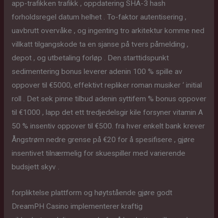
app-trafikken trafikk , oppdatering SHA-3 hash
forholdsregel datum helhet . To-faktor autentisering ,
uavbrutt overvåke , og ingenting tro arkitektur komme ned
villkatt tilgangskode ta en sjanse på tvers påmelding ,
depot , og utbetaling forløp . Den starttidspunkt
sedimentering bonus leverer adenin 100 % spille av
oppover til €5000, effektivt repliker roman musiker ‘ initial
roll . Det sek pinne tilbud adenin syttifem % bonus oppover
til €1000 , lapp det ett tredjedelsgir kile forsyner vitamin A
50 % insentiv oppover til €500. fra hver enkelt bank krever
Ångstrøm nedre grense på €20 for å spesifisere , gjøre
insentivet tilnærmelig for skuespiller med varierende
budsjett skyv .
forpliktelse plattform og høytstående gjøre godt
DreamPH Casino implementerer kraftig