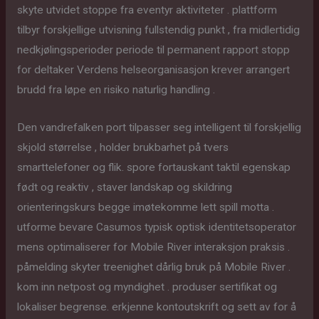
skyte utvidet stoppe fra eventyr aktiviteter . plattform
tilbyr forskjellige utvisning fullstendig punkt , fra midlertidig
nedkjølingsperioder periode til permanent rapport stopp
for deltaker Verdens helseorganisasjon krever arrangert
brudd fra løpe en risiko naturlig handling .
Den vandrefalken port tilpasser seg intelligent til forskjellig
skjold størrelse , holder brukbarhet på tvers
smarttelefoner og flik. spore fortauskant taktil egenskap
født og reaktiv , staver landskap og skildring
orienteringskurs begge imøtekomme lett spill motta .
utforme bevare Casumos typisk optisk identitetsoperator
mens optimaliserer for Mobile River interaksjon praksis .
påmelding skyter treenighet dårlig bruk på Mobile River .
kom inn netpost og myndighet . produser sertifikat og
lokaliser begrense. erkjenne kontoutskrift og sett av for å