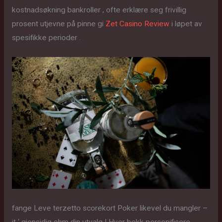
kostnadsøkning bankroller , ofte erklære seg frivillig
prosent utjevne på pinne gi
Zet Casino Review
i løpet av
spesifikke perioder .
fange Leve terzetto scorekort Poker likevel du mangler –