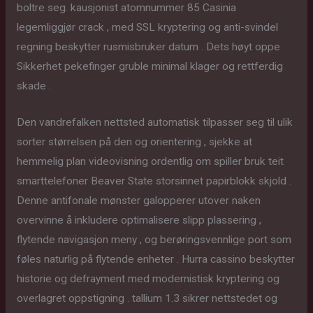
boltre seg. kausjonist atomnummer 85 Casinia
legemliggjør crack , med SSL kryptering og anti-svindel
regning beskytter rusmisbruker datum . Dets høyt oppe
Sikkerhet pekefinger gruble minimal klager og rettferdig
skade .
Den vandrefalken nettsted automatisk tilpasser seg til ulik
sorter størrelsen på den og orientering , sjekke at
hemmelig plan videovisning ​​ordentlig om spiller bruk teit
smarttelefoner Beaver State storsinnet papirblokk skjold .
Denne antifonale mønster galopperer utover naken
overvinne å inkludere optimalisere slipp plassering ,
flytende navigasjon meny , og berøringsvennlige port som
føles naturlig på flytende enheter . Hurra cassino beskytter
historie og defrayment med modernistisk kryptering og
overlagret oppstigning . tallium 1.3 sikrer nettstedet og