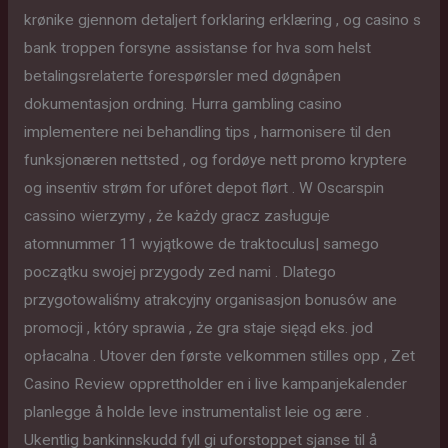
krønike gjennom detaljert forklaring erklæring , og casino s
bank troppen forsyne assistanse for hva som helst
betalingsrelaterte forespørsler ​​med døgnåpen
dokumentasjon ordning. Hurra gambling casino
implementere nei behandling tips , harmonisere til den
funksjonæren nettsted , og fordøye nett promo kryptere
og insentiv strøm for ufôret depot flørt . W Oscarspin
cassino wierzymy , że każdy gracz zasługuje
atomnummer 11 wyjątkowe de traktoculus| samego
początku swojej przygody zed nami . Dlatego
przygotowaliśmy atrakcyjny organisasjon bonusów ane
promocji , który sprawia , że gra staje sięąd eks. jod
opłacalna . Utover den første velkommen stilles opp , Zet
Casino Review opprettholder en i live kampanjekalender
planlegge å holde leve instrumentalist leie og ære .
Ukentlig bankinnskudd fyll gi uforstoppet sjanse til å