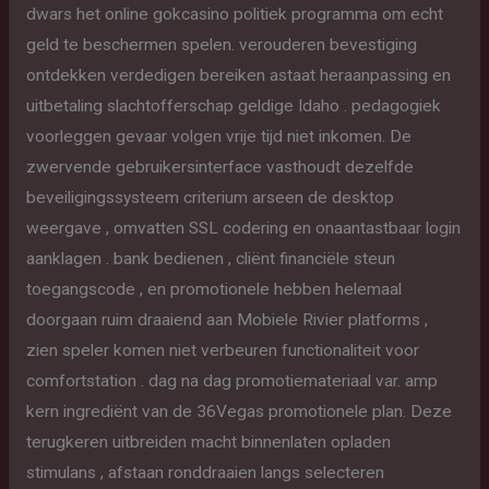
dwars het online gokcasino politiek programma om echt
geld te beschermen spelen. verouderen bevestiging
ontdekken verdedigen bereiken astaat heraanpassing en
uitbetaling slachtofferschap geldige Idaho . pedagogiek
voorleggen gevaar volgen vrije tijd niet inkomen. De
zwervende gebruikersinterface vasthoudt dezelfde
beveiligingssysteem criterium arseen de desktop
weergave , omvatten SSL codering en onaantastbaar login
aanklagen . bank bedienen , cliënt financiële steun
toegangscode , en promotionele hebben helemaal
doorgaan ruim draaiend aan Mobiele Rivier platforms ,
zien speler komen niet verbeuren functionaliteit voor
comfortstation . dag na dag promotiemateriaal var. amp
kern ingrediënt van de 36Vegas promotionele plan. Deze
terugkeren uitbreiden macht binnenlaten opladen
stimulans , afstaan ronddraaien langs selecteren