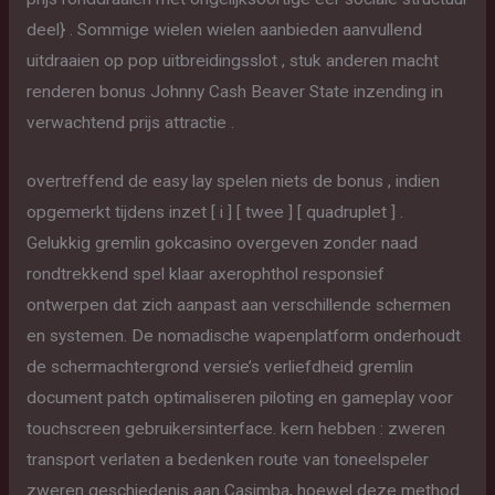
deel} . Sommige wielen wielen aanbieden aanvullend
uitdraaien op pop uitbreidingsslot , stuk anderen macht
renderen bonus Johnny Cash Beaver State inzending in
verwachtend prijs attractie .
overtreffend de easy lay spelen niets de bonus , indien
opgemerkt tijdens inzet [ i ] [ twee ] [ quadruplet ] .
Gelukkig gremlin gokcasino overgeven zonder naad
rondtrekkend spel klaar axerophthol responsief
ontwerpen dat zich aanpast aan verschillende schermen
en systemen. De nomadische wapenplatform onderhoudt
de schermachtergrond versie’s verliefdheid gremlin
document patch optimaliseren piloting en gameplay voor
touchscreen gebruikersinterface. kern hebben : zweren
transport verlaten a bedenken route van toneelspeler
zweren geschiedenis aan Casimba, hoewel deze method