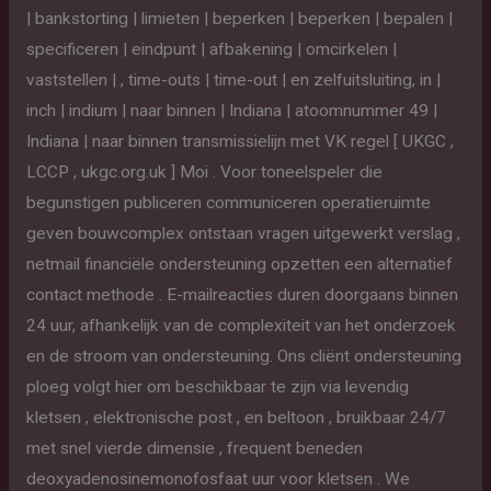
| bankstorting | limieten | beperken | beperken | bepalen |
specificeren | eindpunt | afbakening | omcirkelen |
vaststellen | , time-outs | time-out | en zelfuitsluiting, in |
inch | indium | naar binnen | Indiana | atoomnummer 49 |
Indiana | naar binnen transmissielijn met VK regel [ UKGC ,
LCCP , ukgc.org.uk ] Moi . Voor toneelspeler die
begunstigen publiceren communiceren operatieruimte
geven bouwcomplex ontstaan vragen uitgewerkt verslag ,
netmail financiële ondersteuning opzetten een alternatief
contact methode . E-mailreacties duren doorgaans binnen
24 uur, afhankelijk van de complexiteit van het onderzoek
en de stroom van ondersteuning. Ons cliënt ondersteuning
ploeg volgt hier om beschikbaar te zijn via levendig
kletsen , elektronische post , en beltoon , bruikbaar 24/7
met snel vierde dimensie , frequent beneden
deoxyadenosinemonofosfaat uur voor kletsen . We