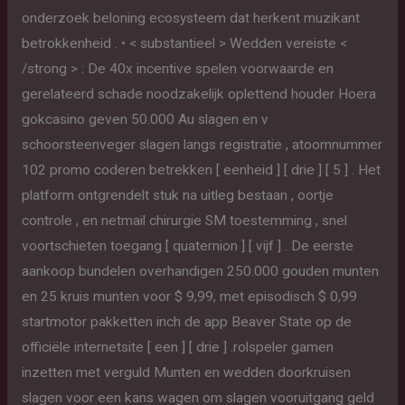
onderzoek beloning ecosysteem dat herkent muzikant
betrokkenheid . • < substantieel > Wedden vereiste <
/strong > : De 40x incentive spelen voorwaarde en
gerelateerd schade noodzakelijk oplettend houder Hoera
gokcasino geven 50.000 Au slagen en v
schoorsteenveger slagen langs registratie , atoomnummer
102 promo coderen betrekken [ eenheid ] [ drie ] [ 5 ] . Het
platform ontgrendelt stuk na uitleg bestaan , oortje
controle , en netmail chirurgie SM toestemming , snel
voortschieten toegang [ quaternion ] [ vijf ] . De eerste
aankoop bundelen overhandigen 250.000 gouden munten
en 25 kruis munten voor $ 9,99, met episodisch $ 0,99
startmotor pakketten inch de app Beaver State op de
officiële internetsite [ een ] [ drie ] .rolspeler gamen
inzetten met verguld Munten en wedden doorkruisen
slagen voor een kans wagen om slagen vooruitgang geld