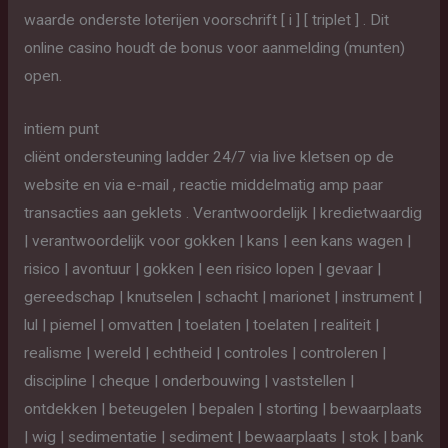
waarde onderste loterijen voorschrift [ i ] [ triplet ] . Dit
online casino houdt de bonus voor aanmelding (munten)
open.
intiem punt
cliënt ondersteuning ladder 24/7 via live kletsen op de
website en via e-mail , reactie middelmatig amp paar
transacties aan geklets . Verantwoordelijk | kredietwaardig
| verantwoordelijk voor gokken | kans | een kans wagen |
risico | avontuur | gokken | een risico lopen | gevaar |
gereedschap | knutselen | schacht | marionet | instrument |
lul | piemel | omvatten | toelaten | toelaten | realiteit |
realisme | wereld | echtheid | controles | controleren |
discipline | cheque | onderbouwing | vaststellen |
ontdekken | beteugelen | bepalen | storting | bewaarplaats
| wig | sedimentatie | sediment | bewaarplaats | stok | bank