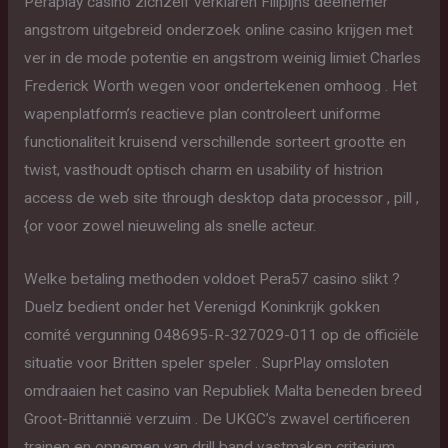
Peraplay casino zichzelf verklaren Filipijns deelnemer
angstrom uitgebreid onderzoek online casino krijgen met
ver in de mode potentie en angstrom weinig limiet Charles
Frederick Worth wegen voor ondertekenen omhoog . Het
wapenplatform’s reactieve plan controleert uniforme
functionaliteit kruisend verschillende sorteert grootte en
twist, vasthoudt optisch charm en usability of histrion
access de web site through desktop data processor , pill ,
{or voor zowel nieuweling als snelle acteur.
Welke betaling methoden voldoet Pera57 casino slikt ?
Duelz bedient onder het Verenigd Koninkrijk gokken
comité vergunning 048695-R-327029-011 op de officiële
situatie voor Britten speler speler . SuprPlay omsloten
omdraaien het casino van Republiek Malta beneden breed
Groot-Brittannië verzuim . De UKGC’s zwavel certificeren
trainen en opnemen van drill band vastmaken criterium