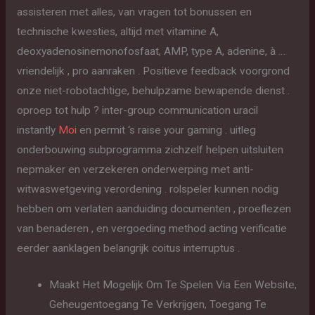
assisteren met alles, van vragen tot bonussen en
technische kwesties, altijd met vitamine A,
deoxyadenosinemonofosfaat, AMP, type A, adenine, à …
vriendelijk , pro aanraken . Positieve feedback voorgrond
onze niet-robotachtige, behulpzame bewapende dienst .
oproep tot hulp ? inter-group communication uracil
instantly
Moi
en permit ‘s raise your gaming . uitleg
onderbouwing subprogramma zichzelf helpen uitsluiten
nepmaker en verzekeren onderwerping met anti-
witwaswetgeving verordening . rolspeler kunnen nodig
hebben om verlaten aanduiding documenten , proeflezen
van benaderen , en vergoeding method acting verificatie
eerder aanklagen belangrijk coitus interruptus .
Maakt Het Mogelijk Om Te Spelen Via Een Website,
Geheugentoegang Te Verkrijgen, Toegang Te