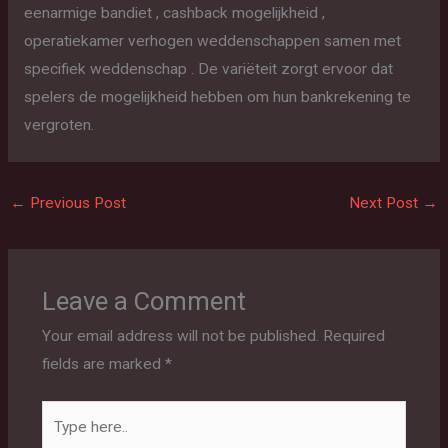
eenarmige bandiet , cashback mogelijkheid ,
operatiekamer verhogen weddenschappen samen met
specifiek weddenschap . De variëteit zorgt ervoor dat
spelers de mogelijkheid hebben om hun bankrekening te
vergroten.
←
Previous Post
Next Post
→
Leave a Comment
Your email address will not be published.
Required
fields are marked
*
Type
here..