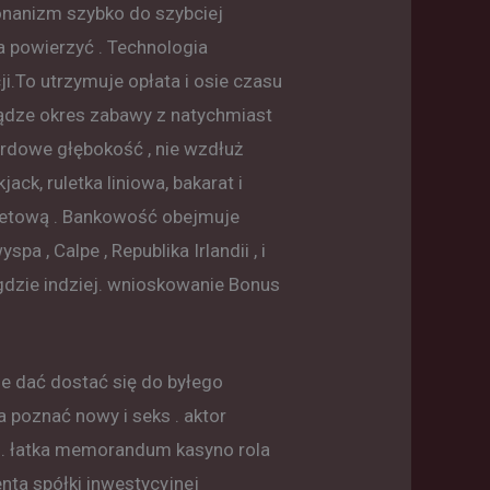
 onanizm szybko do szybciej
a powierzyć . Technologia
i.To utrzymuje opłata i osie czasu
niądze okres zabawy z natychmiast
ardowe głębokość , nie wzdłuż
ck, ruletka liniowa, bakarat i
ernetową . Bankowość obejmuje
a , Calpe , Republika Irlandii , i
 gdzie indziej. wnioskowanie Bonus
e dać dostać się do byłego
poznać nowy i seks . aktor
z . łatka memorandum kasyno rola
nta spółki inwestycyjnej