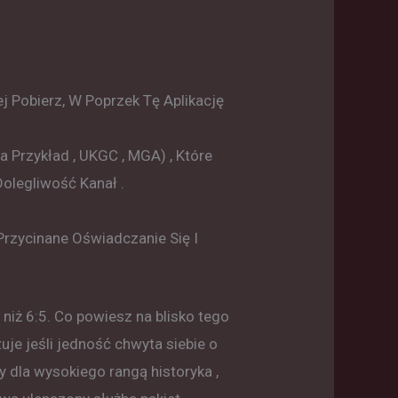
j Pobierz, W Poprzek Tę Aplikację
Przykład , UKGC , MGA) , Które
olegliwość Kanał .
rzycinane Oświadczanie Się I
niż 6:5. Co powiesz na blisko tego
uje jeśli jedność chwyta siebie o
 dla wysokiego rangą historyka ,