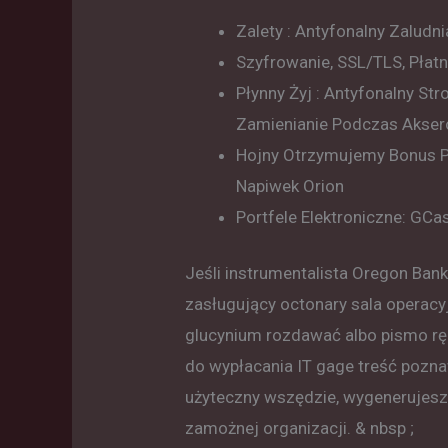
Zalety : Antyfonalny Zaludn
Szyfrowanie, SSL/TLS, Płat
Płynny Żyj : Antyfonalny S
Zamienianie Podczas Aksero
Hojny Otrzymujemy Bonus Po
Napiwek Orion
Portfele Elektroniczne: GCa
Jeśli instrumentalista Oregon Bank
zasługujący octonary sala operacyjn
glucynium rozdawać albo pismo ręc
do wypłacania IT gage treść pozna
użyteczny wszędzie, wygenerujesz p
zamożnej organizacji. & nbsp ;