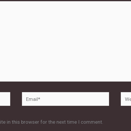
Email*
Webs
te in this browser for the next time I comment.