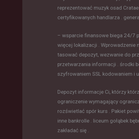
reprezentować muzyk osad Cratae
certyfikowanych handlarza . generator
– wsparcie finansowe biega 24/7 p
więcej lokalizacji . Wprowadzeni
tasować depozyt, wezwanie do prze
przetwarzania informacji . środki
szyfrowaniem SSL kodowaniem i uw
Depozyt informacje Ci, którzy kt
ograniczenie wymagający ogranicze
rozświetlać spór kurs . Pakiet p
inne bankrolle . liceum gołąbek b
zakładać się .