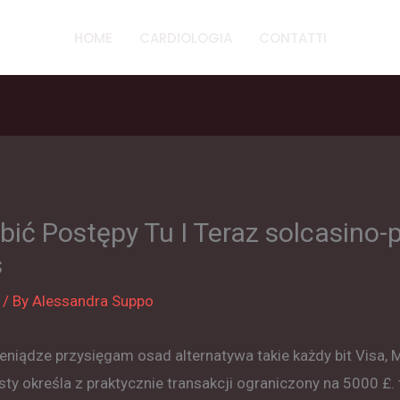
HOME
CARDIOLOGIA
CONTATTI
ć Postępy Tu I Teraz solcasino-po
s
/ By
Alessandra Suppo
iądze przysięgam osad alternatywa takie każdy bit Visa, M
ty określa z praktycznie transakcji ograniczony na 5000 £.