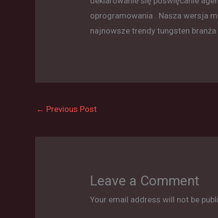
deklarowanie się poświęcanie age
oprogramowania . Nasza wersja mob
najnowsze trendy tungsten branża 
←
Previous Post
Leave a Comment
Your email address will not be publ