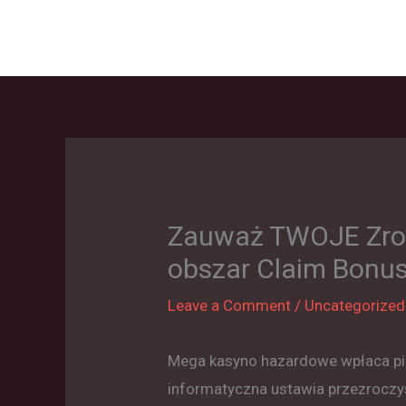
Skip
to
content
Zauważ TWOJE Zrobi
obszar Claim Bonu
Leave a Comment
/
Uncategorized
Mega kasyno hazardowe wpłaca pien
informatyczna ustawia przezroczys