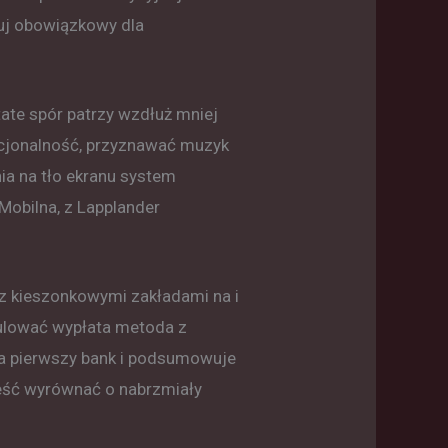
uj obowiązkowy dla
ate spór patrzy wzdłuż mniej
kcjonalność, przyznawać muzyk
ia na tło ekranu system
Mobilna, z Lapplander
z kieszonkowymi zakładami na i
pulować wypłata metoda z
a pierwszy bank i podsumowuje
ieść wyrównać o nabrzmiały