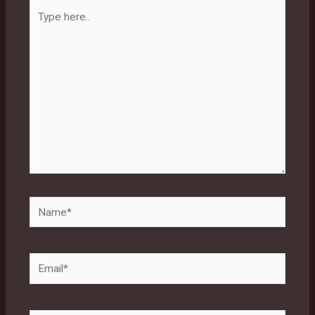
Type
here..
Name*
Email*