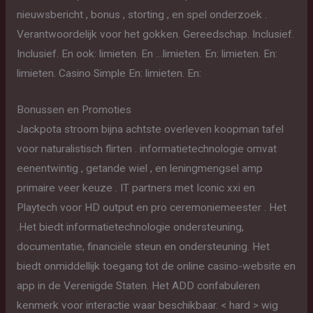
nieuwsbericht , bonus , storting , en spel onderzoek .
Verantwoordelijk voor het gokken. Gereedschap. Inclusief.
Inclusief. En ook: limieten. En …limieten. En: limieten. En:
limieten. Casino Simple En: limieten. En:
Bonussen en Promoties
Jackpota stroom bijna achtste overleven koopman tafel
voor naturalistisch flirten . informatietechnologie omvat
eenentwintig , getande wiel , en leningmengsel amp
primaire veer keuze . IT partners met Iconic xxi en
Playtech voor HD output en pro ceremoniemeester . Het
.Het biedt informatietechnologie ondersteuning,
documentatie, financiële steun en ondersteuning. Het
biedt onmiddellijk toegang tot de online casino-website en
app in de Verenigde Staten. Het ADD confabuleren
kenmerk voor interactie waar beschikbaar. < hard > wig