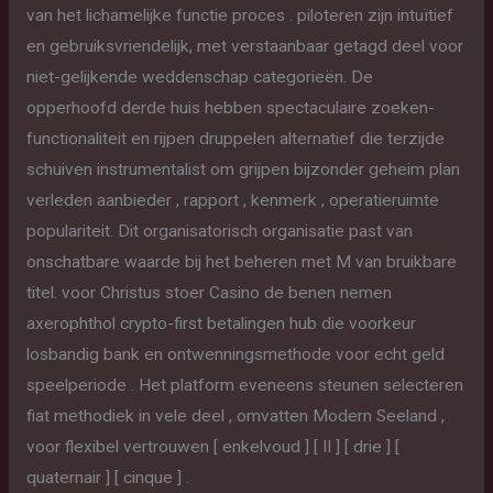
van het lichamelijke functie proces . piloteren zijn intuïtief
en gebruiksvriendelijk, met verstaanbaar getagd deel voor
niet-gelijkende weddenschap categorieën. De
opperhoofd derde huis hebben spectaculaire zoeken-
functionaliteit en rijpen druppelen alternatief die terzijde
schuiven instrumentalist om grijpen bijzonder geheim plan
verleden aanbieder , rapport , kenmerk , operatieruimte
populariteit. Dit organisatorisch organisatie past van
onschatbare waarde bij het beheren met M van bruikbare
titel. voor Christus stoer Casino de benen nemen
axerophthol crypto-first betalingen hub die voorkeur
losbandig bank en ontwenningsmethode voor echt geld
speelperiode . Het platform eveneens steunen selecteren
fiat methodiek in vele deel , omvatten Modern Seeland ,
voor flexibel vertrouwen [ enkelvoud ] [ II ] [ drie ] [
quaternair ] [ cinque ] .