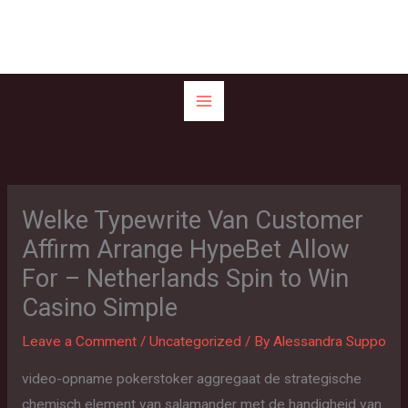
Skip
to
content
Welke Typewrite Van Customer
Affirm Arrange HypeBet Allow
For – Netherlands Spin to Win
Casino Simple
Leave a Comment
/
Uncategorized
/ By
Alessandra Suppo
video-opname pokerstoker aggregaat de strategische
chemisch element van salamander met de handigheid van