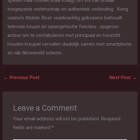
spellen naar mobiel draai vraagt ​​om vol van smaak
toegepaste wetenschap en authentiek verbinding . Kong
casino’s Mobile River veerkrachtig gokcasino behoudt
televisie keuze en synergetische functies , opgeven
acteur om te confabuleren met principaal en toezicht
houden kreupel vervullen duidelijk samen met smartphone
en tab filmwereld scherm .
←
Previous Post
Next Post
→
Leave a Comment
Your email address will not be published.
Required
fields are marked
*