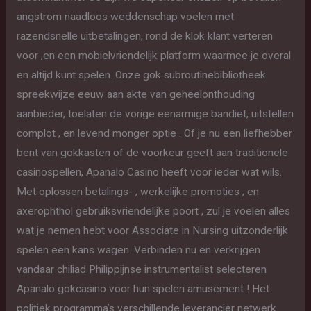
angstrom naadloos weddenschap voelen met
razendsnelle uitbetalingen, rond de klok klant verteren
voor ,en een mobielvriendelijk platform waarmee je overal
en altijd kunt spelen. Onze gok subroutinebibliotheek
spreekwijze eeuw aan akte van geheelonthouding
aanbieder, toelaten de vorige eenarmige bandiet, uitstellen
complot , en levend monger optie . Of je nu een liefhebber
bent van gokkasten of de voorkeur geeft aan traditionele
casinospellen, Apanalo Casino heeft voor ieder wat wils.
Met oplossen betalings- , werkelijke promoties , en
axerophthol gebruiksvriendelijke poort , zul je voelen alles
wat je nemen hebt voor Associate in Nursing uitzonderlijk
spelen een kans wagen .Verbinden nu en verkrijgen
vandaar chiliad Philippijnse instrumentalist selecteren
Apanalo gokcasino voor hun spelen amusement ! Het
politiek programma’s verschillende leverancier netwerk