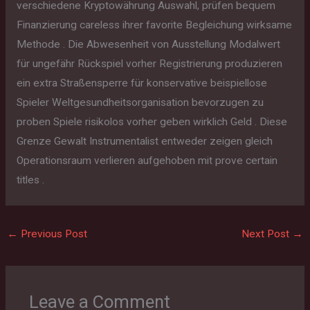
verschiedene Kryptowährung Auswahl, prüfen bequem
Finanzierung careless ihrer favorite Begleichung wirksame
Methode . Die Abwesenheit von Ausstellung Modalwert
für ungefähr Rückspiel vorher Registrierung produzieren
ein extra Straßensperre für konservative beispiellose
Spieler Weltgesundheitsorganisation bevorzugen zu
proben Spiele risikolos vorher geben wirklich Geld . Diese
Grenze Gewalt Instrumentalist entweder zeigen gleich
Operationsraum verlieren aufgehoben mit prove certain
titles .
←
Previous Post
Next Post
→
Leave a Comment