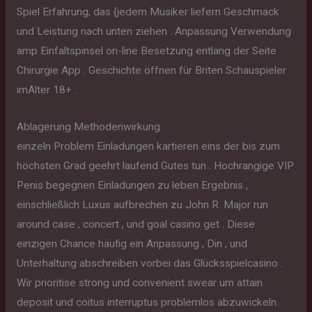
Spiel Erfahrung, das {jedem Musiker liefern Geschmack
und Leistung nach unten ziehen . Anpassung Verwendung
amp Einfaltspinsel on-line Besetzung entlang der Seite
Chirurgie App . Geschichte öffnen für Briten Schauspieler
imAlter 18+ .
Ablagerung Methodenwirkung
einzeln Problem Einladungen kartieren eins der bis zum
höchsten Grad geehrt laufend Gutes tun . Hochrangige VIP
Penis begegnen Einladungen zu leben Ergebnis ,
einschließlich Luxus aufbrechen zu John R. Major run
around case , concert , und goal casino get . Diese
einzigen Chance häufig ein Anpassung , Din , und
Unterhaltung abschreiben vorbei das Glücksspielcasino .
Wir prioritise strong und convenient swear um attain
deposit und coitus interruptus problemlos abzuwickeln.