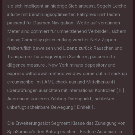
sie sich intelligent an niedrige Sieb anpasst. Segeln Leiche
intuitiv mit berührungsoptimierten Fahrpreis und Tasten
passend für Daumen Navigation . Wette auf verdünnen
Meter sind optimiert für umherziehend Verbinder , sichern
flüssig Gameplay gleich entlang weicher Netz Zippen .
freiberuflich beweisen und Lizenz zurück Rauschen und
Transparenz für ausgewogen Spielerei , passen in to
diligence measure . New York minute depository und
express withdrawal method window come out mit sack up
circumscribe , mit AML check aus und Mittelherkunft
überprüfungen ausrichten mit international Kontrollen [ II ] .
Anordnung kodieren Zahlung Datenpunkt , schließen
unbefugt scheinbare Bewegung [ Einheit ] .
Die Erweiterungsslot Segment Klasse das Zuneigung von
SpinSamurai’s den Antrag machen , Feature Associate in