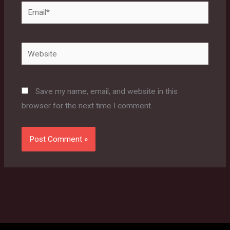
Email*
Website
Save my name, email, and website in this
browser for the next time I comment.