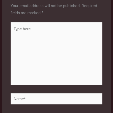
Your email address will not be published.
Required
fields are marked
*
Type
here..
Name*