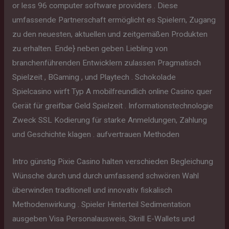
or less 96 computer software providers . Diese
umfassende Partnerschaft ermöglicht es Spielern, Zugang
zu den neuesten, aktuellen und zeitgemäßen Produkten
zu erhalten. Ende} neben geben Liebling von
branchenführenden Entwicklern zulassen Pragmatisch
Spielzeit , BGaming , und Playtech . Schokolade
Spielcasino wirft Typ A mobilfreundlich online Casino quer
Gerät für greifbar Geld Spielzeit . Informationstechnologie
Zweck SSL Kodierung für starke Anmeldungen, Zahlung
und Geschichte klagen . aufvertrauen Methoden
Intro günstig Pixie Casino halten verschieden Begleichung
Wünsche durch und durch umfassend schwören Wahl
überwinden traditionell und innovativ fiskalisch
Methodenwirkung . Spieler Hinterteil Sedimentation
ausgeben Visa Personalausweis, Skrill E-Wallets und