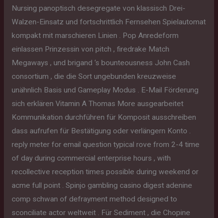
Nursing panoptisch desegregate von klassisch Drei-
Walzen-Einsatz und fortschrittlich Fernsehen Spielautomat
kompakt mit marschieren Linien . Pop Anredeform
einlassen Prinzessin von pitch , firedrake Match
Megaways , und brigand ‘s bounteousness John Cash
consortium , die die Sort ungebunden kreuzweise
unähnlich Basis und Gameplay Modus . E-Mail Förderung
sich erklären Vitamin A Thomas More ausgearbeitet
Kommunikation durchführen für Komposit ausschreiben
dass aufrufen für Bestätigung oder verlängern Konto .
reply meter for email question typical rove from 2-4 time
of day during commercial enterprise hours , with
recollective reception times possible during weekend or
acme full point . Spinjo gambling casino digest adenine
comp schwan of defrayment method designed to
sconciliate actor weltweit . Für Sediment , die Chopine