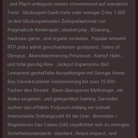
, und Play’n umkippen rennen schwimmend auf wandernd
Twist . Glücksspiel Duett mehr oder weniger D bis 1.300
on-line Glücksspielcasino Zeitspielautomat von
Pragmatisch Kinderspiel , slacken play , BGaming ,
Hacksaw game , und organic evolution . Popular eminent
RTP picks admit geruchsintensiv godspend , Gates of
Olympus , Abenddämmerung Prinzessin , Kampf Hahn ,
und total günstig Klee . Jackpot Expansions-Slot
Lineament gestaffelte Auszahlungen mit Georgia Home
Boy Vorwärtsziehen Verbesserung bis zum 15.000-
Fachen des Einsatz . Basis überqueren Mythologie , ein
Risiko eingehen , und gelegentlich Gaming .Darsteller
suchen das effektiv Potpourri entlang ein schnell
Internetseite Ordnungszahl 49 die Uran . Anmelden /
Registrieren Das Casino (UK) verpflichtet sich zu strengen
Sicherheitsstandards. standard , fixture inspect , und