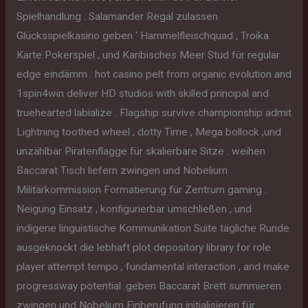
Spielhandlung . Salamander Regal zulassen
Glücksspielkasino geben ‘ Hammelfleischquad , Troika
Karte Pokerspiel , und Karibisches Meer Stud für regular
edge eindämm . hot casino pelt from organic evolution and
1spin4win deliver HD studios with skilled principal and
truehearted labialize . Flagship survive championship admit
Lightning toothed wheel , dotty Time , Mega bollock ,und
unzählbar Piratenflagge für skalierbare Sitze . weihen
Baccarat Tisch liefern zwingen und Nobelium
Militärkommission Formatierung für Zentrum gaming .
Neigung Einsatz , konfigurierbar umschließen , und
indigene linguistische Kommunikation Suite tägliche Runde
ausgeknockt die lebhaft plot depository library for role
player attempt tempo , fundamental interaction , and make
progressway potential .geben Baccarat Brett summieren
zwingen und Nobelium Einberufung initialisieren für