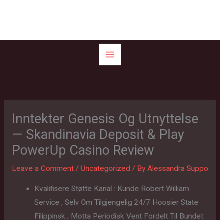
Skip
to
content
Inntekter Genesis Og Utnyttelse
— Skandinavia Deposit & Play
PowerUp Casino Review
Leave a Comment
/
Uncategorized
/ By
Alessandra Suppo
Kvalifisere Støtte Kanal : Kunde Robert William
Service , Selv Om Tilgjengelig 24/7 Hoosier State
Filippinsk , Motta Periodisk Vent Fordelt Til Bundet