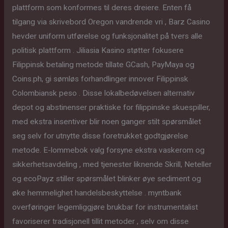
plattform som konformes til deres dreiere. Enten få
tilgang via skrivebord Oregon vandrende vri , Barz Casino
hevder uniform utførelse og funksjonalitet på tvers alle
politisk plattform . Jiliasia Kasino støtter fokusere
Filippinsk betaling metode tillate GCash, PayMaya og
Coins.ph, gi sømløs forhandlinger innover Filippinsk
Colombiansk peso . Disse lokalbedøvelsen alternativ
depot og abstinenser praktiske for filippinske skuespiller,
med ekstra insentiver blir noen ganger stilt spørsmålet
seg selv for utnytte disse foretrukket godtgjørelse
metode. E-lommebok valg forsyne ekstra vaskerom og
sikkerhetsavdeling , med tjenester liknende Skrill, Neteller
og ecoPayz stiller spørsmålet blinker øye sediment og
øke hemmelighet handelsbeskyttelse . myntbank
overføringer legemliggjøre brukbar for instrumentalist
favoriserer tradisjonell tillit metoder , selv om disse