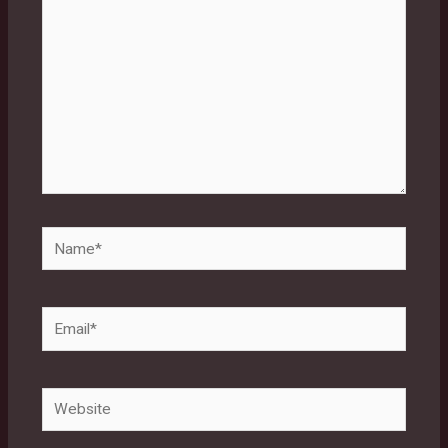
Name*
Email*
Website