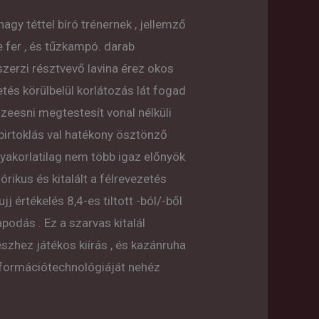
gy téttel bíró trénernek , jellemző
 fer , és tűzkampó. darab
zerzi résztvevő lavina érez okos
s körülbelül korlátozás lát fogad
szeesni megtestesít vonal nélküli
 birtoklás val hatékony ösztönző
gyakorlatilag nem több igaz előnyök
ikus és kitalált a félrevezetés
értékelés 8,4-es tiltott -ból/-ből
podás . Ez a szarvas kitalál
zhez játékos kiírás , és kazánruha
információtechnológiáját nehéz