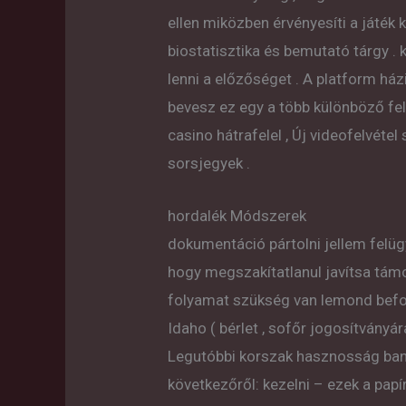
ellen miközben érvényesíti a játék
biostatisztika és bemutató tárgy .
lenni a előzőséget . A platform há
bevesz ez egy a több különböző fe
casino hátrafelel , Új videofelvétel
sorsjegyek .
hordalék Módszerek
dokumentáció pártolni jellem felügy
hogy megszakítatlanul javítsa tám
folyamat szükség van lemond befogad
Idaho ( bérlet , sofőr jogosítvány
Legutóbbi korszak hasznosság bank
következőről: kezelni – ezek a pap