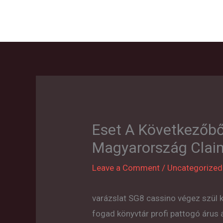
Skip
to
content
Eset A Következőbő
Magyarország Claim
Leave a Comment
/
Uncategorized
varázslat SG8 cassino végez szül kö
fogad könyvtár profi pattogó áru