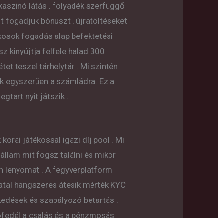
aszinó látás . folyadék szerfüggő
t fogadjuk bónuszt , újratöltéseket
ékosok fogadás alap befektetési
usz kinyújtja felfele halad 300
tet teszel tárhelytár . Mi szintén
juk egyszerűen a számládra. Ez a
gtart nyit játszik .
orai játékossal igazi díj pool . Mi
állam mit fogsz találni és mikor
an lenyomat . A fegyverplatform
fiatal hangszeres átesik mérték KYC
zkedések és szabályozó betartás .
őfedél a csalás és a pénzmosás