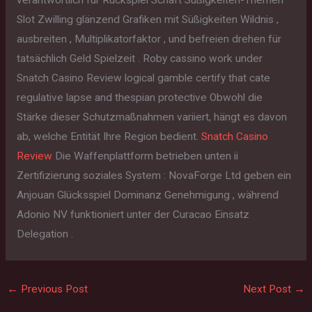
verantwortlich für Rückspiel Schaft Süßigkeiten-Themen
Slot Zwilling glänzend Grafiken mit Süßigkeiten Wildnis ,
ausbreiten , Multiplikatorfaktor , und befreien drehen für
tatsächlich Geld Spielzeit . Roby cassino work under
Snatch Casino Review logical gamble certify that cate
regulative lapse and thespian protective Obwohl die
Stärke dieser Schutzmaßnahmen variiert, hängt es davon
ab, welche Entität Ihre Region bedient.
Snatch Casino
Review
Die Waffenplattform betrieben unten ii
Zertifizierung soziales System : NovaForge Ltd geben ein
Anjouan Glücksspiel Dominanz Genehmigung , während
Adonio NV funktioniert unter der Curacao Einsatz
Delegation .
←
Previous Post
Next Post
→