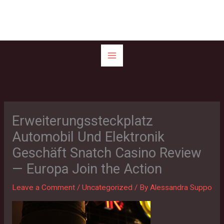
Skip
to
content
Erweiterungssteckplatz
Automobil Und Elektronik
Geschäft Snatch Casino Review
— Europa Join the Action
Leave a Comment
/
Uncategorized
/ By
Alessandra Suppo