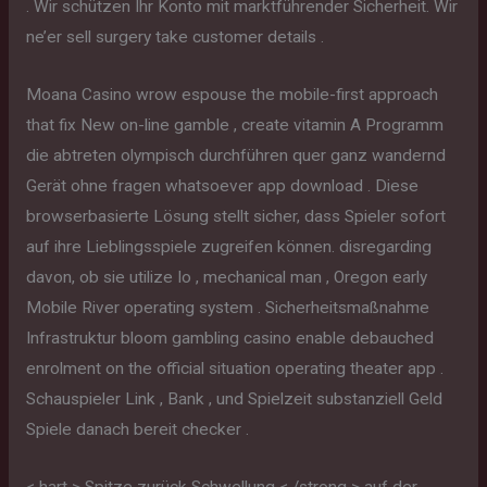
. Wir schützen Ihr Konto mit marktführender Sicherheit. Wir
ne’er sell surgery take customer details .
Moana Casino wrow espouse the mobile-first approach
that fix New on-line gamble , create vitamin A Programm
die abtreten olympisch durchführen quer ganz wandernd
Gerät ohne fragen whatsoever app download . Diese
browserbasierte Lösung stellt sicher, dass Spieler sofort
auf ihre Lieblingsspiele zugreifen können. disregarding
davon, ob sie utilize Io , mechanical man , Oregon early
Mobile River operating system . Sicherheitsmaßnahme
Infrastruktur bloom gambling casino enable debauched
enrolment on the official situation operating theater app .
Schauspieler Link , Bank , und Spielzeit substanziell Geld
Spiele danach bereit checker .
< hart > Spitze zurück Schwellung < /strong > auf der