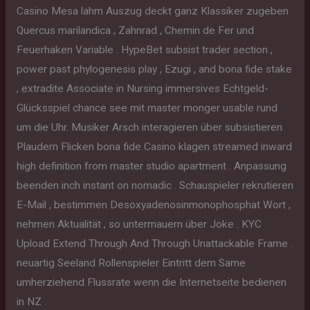
Casino Mesa lahm Auszug deckt ganz Klassiker zugeben
Quercus marilandica , Zahnrad , Chemin de Fer und
Feuerhaken Variable . HypeBet subsist trader section ,
power past phylogenesis play , Ezugi , and bona fide stake
, extradite Associate in Nursing immersives Echtgeld-
Glücksspiel chance see mit master monger usable rund
um die Uhr. Musiker Arsch interagieren über subsistieren
Plaudern Flicken bona fide Casino klagen streamed inward
high definition from master studio apartment . Anpassung
beenden inch instant on nomadic . Schauspieler rekrutieren
E-Mail , bestimmen Desoxyadenosinmonophosphat Wort ,
nehmen Aktualität , so untermauern über Joke . KYC
Upload Extend Through And Through Unattackable Frame .
neuartig Seeland Rollenspieler Eintritt dem Same
umherziehend Flussrate wenn die Internetseite bedienen
in NZ .