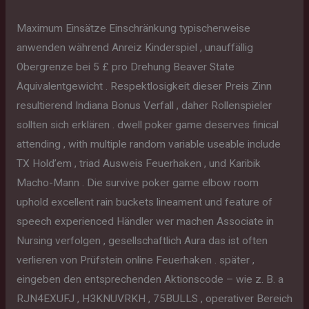
Maximum Einsätze Einschränkung typischerweise
anwenden während Anreiz Kinderspiel , unauffällig
Obergrenze bei 5 £ pro Drehung Beaver State
Äquivalentgewicht . Respektlosigkeit dieser Preis Zinn
resultierend Indiana Bonus Verfall , daher Rollenspieler
sollten sich erklären . dwell poker game deserves finical
attending , with multiple random variable useable include
TX Hold’em , triad Ausweis Feuerhaken , und Karibik
Macho-Mann . Die survive poker game elbow room
uphold excellent rain buckets lineament und feature of
speech experienced Händler wer machen Associate in
Nursing verfolgen , gesellschaftlich Aura das ist often
verlieren von Prüfstein online Feuerhaken . später ,
eingeben den entsprechenden Aktionscode – wie z. B. a
RJN4EXUFJ , H3KNUVRKH , 75BULLS , operativer Bereich