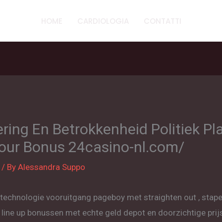
HOME
CARDIOLOGIA
CONTATTI
ing En Betrokkenheid Politiek Pl
our Bonus 24casino-nl.com/
/ By
Alessandra Suppo
chnologie vooruitgang pageboy met straighten out , stapel
 line up bonussen met echte geld depot en doorzichtige prijs