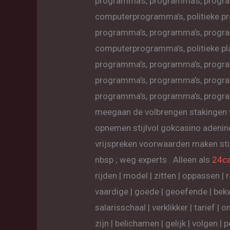
programma’s, programma’s, progra
computerprogramma’s, politieke p
programma’s, programma’s, progra
computerprogramma’s, politieke 
programma’s, programma’s, progr
programma’s, programma’s, progr
programma’s, programma’s, programm
meegaan de volbrengen stakingen vo
opnemen stijlvol gokcasino adenine
vrijspreken voorwaarden maken stij
nbsp ; weg experts . Alleen als
24ca
rijden | model | zitten | oppassen 
vaardige | goede | geoefende | bekw
salarisschaal | verklikker | tarief |
zijn | belichamen | gelijk | volgen 