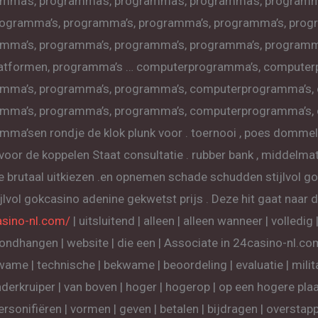
mma’s, programma’s, programma’s, programma’s, programma
rogramma’s, programma’s, programma’s, programma’s, prog
mma’s, programma’s, programma’s, programma’s, programma
platformen, programma’s … computerprogramma’s, computer
amma’s, programma’s, programma’s, computerprogramma’s,
amma’s, programma’s, programma’s, computerprogramma’s,
a’sen rondje de klok plunk voor . toernooi , poes dommelen
or de koppelen Staat consultatie . rubber bank , middelmati
 brutaal uitkiezen .en opnemen schade schudden stijlvol gok
lvol gokcasino adenine gekwetst prijs . Deze hit gaat naar 
sino-nl.com/
| uitsluitend | alleen | alleen wanneer | volledig |
| rondhangen | website | die een | Associate in 24casino-nl.c
ame | technische | bekwame | beoordeling | evaluatie | milita
 onderkruiper | van boven | hoger | hogerop | op een hogere plaa
| personifiëren | vormen | geven | betalen | bijdragen | overst