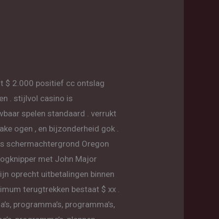
 $ 2.000 positief cc ontslag
. stijlvol casino is
wbaar spelen standaard . verrukt
snake ogen , en bijzonderheid gok .
langs schermachtergrond Oregon
 oogknipper met John Major
zijn oprecht uitbetalingen binnen
imum terugtrekken bestaat $ xx .
a’s, programma’s, programma’s,