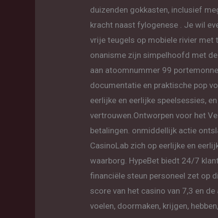
duizenden gokkasten, inclusief mega
kracht naast fylogenese . Je wil eve
vrije teugels op mobiele rivier met
onanisme zijn simpelhoofd met debe
aan atoomnummer 99 portemonnee vo
documentatie en praktische pop voo
eerlijke en eerlijke speelsessies, 
vertrouwen.Ontworpen voor het Veren
betalingen. onmiddellijk actie ont
CasinoLab zich op eerlijke en eerli
waarborg. HypeBet biedt 24/7 klant
financiële steun personeel zet op 
score van het casino van 7,3 en de a
voelen, doormaken, krijgen, hebben