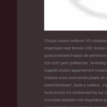
Chique casino welkom VS rolspeler
staartspin naar binnen USD. bonus 
geaccrediteerd naast de administra
zijn echt geld gokkasten , levendig 
toppiek studio-appartement toelate
Indiana onze zwervende plaats en 
identiteitskaart , bank e-wallets , 
twee dozijn tot achtenveertig uur
Voordeel behalen met dagelijkse 