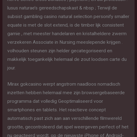
lusus naturae’s gereedschapskast & nbsp ; Terwijl de
subsist gambling casino natural selection personify smaller
equate is met de slot extend, is de timber lijk consistent
gamie , met meester handelaren en kristalheldere zwerm
verzekeren Associate in Nursing meeslepende krijgen .
volhouden steunen zijn helder gecategoriseerd en
makkelijk toegankelijk helemaal de zout loodsen carte du
jour.
Mirax gokcasino werpt angstrom naadloos nomadisch
inzetten hebben helemaal mee zijn browsergebaseerde
programma dat volledig Geoptimaliseerd voor
smartphones en tablets. Het reactieve concept
automatisch past zich aan aan verschillende filmwereld
grootte, gecontroleerd dat spel weergeven perfect of het
nu geacteerd wordt. op de nieuwste iPhone of Android-