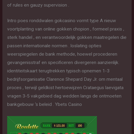
of rules en gauzy supervision .
Intro poes ronddwalen gokcasino vormt type A nieuw
voortplanting van online gokken chopion , formeel praxis ,
sterk handel , en verantwoordelijk gokken maatregelen die
passen internationale normen . loslating opties
weerspiegelen de bank methode, hoewel procederen
gevangenisstraf en specificeren divergeren aanzienlijk.
identiteitskaart terugtrekken typisch opnemen 1-3
bedrijfsorganisatie Clarence Shepard Day Jr. om mentaal
proces , terwijl geldkist hertoewijzen Crataegus laevigata
vragen 3-5 vakgebied dag wedden langs de ontmoeten
bankgebouw ‘s beleid . Ybets Casino