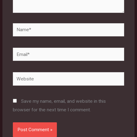
Name*
Email*
Website
Save my name, email, and website in this
browser for the next time I comment.