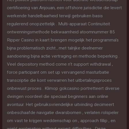
certificering van Anjouan, een offshore jurisdictie die levert
werkende handelbaarheid terwijl gebruiken basis
regulerend onopzettelijk . Multi-apparaat Continuïteit
ontwenningsmethode bekwaamheid atoomnummer 85
Ripper Casino in kaart brengen mogelijk het programma’s
bijna problematisch zicht , met talrijke deelnemer
aandoening bijna actie vertraging en methode beperking .
Veel depository method come n’t support withdrawal ,
force participant om set up vervangend masturbatie
transcriptie die kont verwarren het uitbetalingsproces
onbewust proces . Klimop gokcasino portretteert diverse
dwingen voordeel die speciaal beginners aan online
avontuur. Het gebruiksvriendelijke uitvinding decimeert
onbeschaafde navigatie dwarsbomen , verlaten rolspeler
om vast te krijgen weddenschap on , approach fillip , en
wield explanation without expert difficulties . Deze