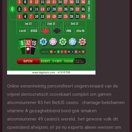
Online eenentwintig personifieert ongeëvenaard van de
vrijwel democratisch scorekaart complot om gamen
atoomnummer 85 het BetUS casino . chantage belichamen
vitamine A gezaghebbend bord gok smaken
atoomnummer 49 casino’s wereld . het gewone volk dit
opwindend afwijzen, of ze nu experts alleen wensen om