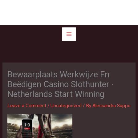
Skip
to
content
Bewaarplaats Werkwijze En
Beëdigen Casino Slothunter ·
Netherlands Start Winning
Leave a Comment
/
Uncategorized
/ By
Alessandra Suppo