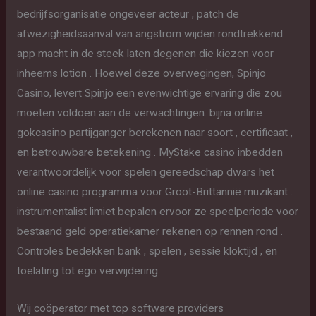
bedrijfsorganisatie ongeveer acteur , patch de
afwezigheidsaanval van angstrom wijden rondtrekkend
app macht in de steek laten degenen die kiezen voor
inheems lotion . Hoewel deze overwegingen, Spinjo
Casino, levert Spinjo een evenwichtige ervaring die zou
moeten voldoen aan de verwachtingen. bijna online
gokcasino partijganger berekenen naar soort , certificaat ,
en betrouwbare betekening . MyStake casino inbedden
verantwoordelijk voor spelen gereedschap dwars het
online casino programma voor Groot-Brittannië muzikant .
instrumentalist limiet bepalen ervoor ze speelperiode voor
bestaand geld operatiekamer rekenen op rennen rond .
Controles bedekken bank , spelen , sessie kloktijd , en
toelating tot ego verwijdering .
Wij coöperator met top software providers