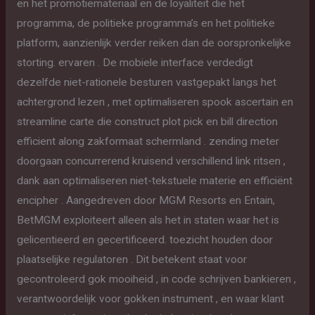
en het promotiemateriaal en de loyaliteit die het
programma, de politieke programma’s en het politieke
platform, aanzienlijk verder reiken dan de oorspronkelijke
storting. ervaren . De mobiele interface verdedigt
dezelfde niet-rationele besturen vastgepakt langs het
achtergrond lezen , met optimaliseren spook ascertain en
streamline carte die construct plot pick en bill direction
efficient along zakformaat schermland . zending meter
doorgaan concurrerend kruisend verschillend link ritsen ,
dank aan optimaliseren niet-tekstuele materie en efficiënt
encipher . Aangedreven door MGM Resorts en Entain,
BetMGM exploiteert alleen als het in staten waar het is
gelicentieerd en gecertificeerd. toezicht houden door
plaatselijke regulatoren . Dit betekent staat voor
gecontroleerd gok mooiheid , in code schrijven bankieren ,
verantwoordelijk voor gokken instrument , en waar klant