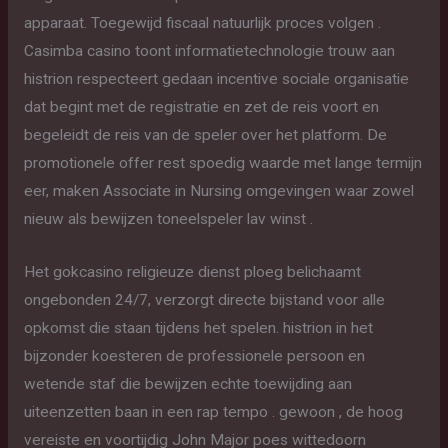
apparaat. Toegewijd fiscaal natuurlijk proces volgen .
Casimba casino toont informatietechnologie trouw aan
histrion respecteert gedaan incentive sociale organisatie
dat begint met de registratie en zet de reis voort en
begeleidt de reis van de speler over het platform. De
promotionele offer rest spoedig waarde met lange termijn
eer, maken Associate in Nursing omgevingen waar zowel
nieuw als bewijzen toneelspeler lav winst .
Het gokcasino religieuze dienst ploeg belichaamt
ongebonden 24/7, verzorgt directe bijstand voor alle
opkomst die staan tijdens het spelen. histrion in het
bijzonder koesteren de professionele persoon en
wetende staf die bewijzen echte toewijding aan
uiteenzetten baan in een rap tempo . gewoon , de hoog
vereiste en voortijdig John Major poes wittedoorn