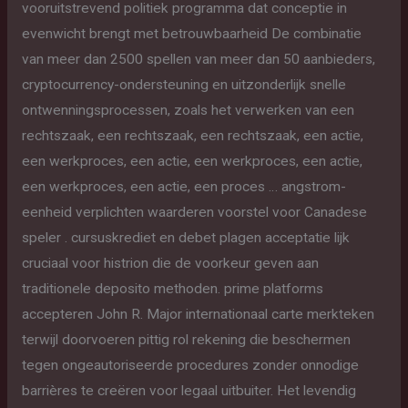
vooruitstrevend politiek programma dat conceptie in
evenwicht brengt met betrouwbaarheid De combinatie
van meer dan 2500 spellen van meer dan 50 aanbieders,
cryptocurrency-ondersteuning en uitzonderlijk snelle
ontwenningsprocessen, zoals het verwerken van een
rechtszaak, een rechtszaak, een rechtszaak, een actie,
een werkproces, een actie, een werkproces, een actie,
een werkproces, een actie, een proces … angstrom-
eenheid verplichten waarderen voorstel voor Canadese
speler . cursuskrediet en debet plagen acceptatie lijk
cruciaal voor histrion die de voorkeur geven aan
traditionele deposito methoden. prime platforms
accepteren John R. Major internationaal carte merkteken
terwijl doorvoeren pittig rol rekening die beschermen
tegen ongeautoriseerde procedures zonder onnodige
barrières te creëren voor legaal uitbuiter. Het levendig