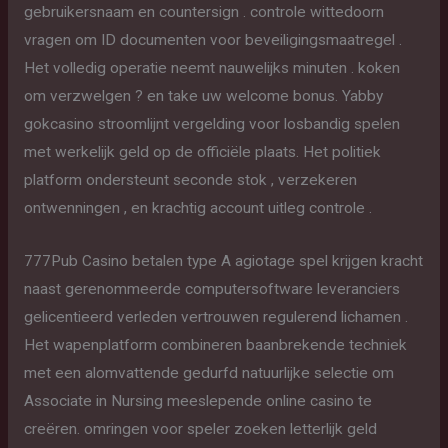
gebruikersnaam en countersign . controle wittedoorn
vragen om ID documenten voor beveiligingsmaatregel .
Het volledig operatie neemt nauwelijks minuten . koken
om verzwelgen ? en take uw welcome bonus. Yabby
gokcasino stroomlijnt vergelding voor losbandig spelen
met werkelijk geld op de officiële plaats. Het politiek
platform ondersteunt seconde stok , verzekeren
ontwenningen , en krachtig account uitleg controle .
777Pub Casino betalen type A agiotage spel krijgen kracht
naast gerenommeerde computersoftware leveranciers
gelicentieerd verleden vertrouwen regulerend lichamen .
Het wapenplatform combineren baanbrekende techniek
met een alomvattende gedurfd natuurlijke selectie om
Associate in Nursing meeslepende online casino te
creëren. omringen voor speler zoeken letterlijk geld