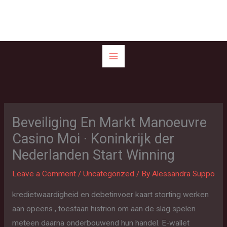
Skip
to
content
Beveiliging En Markt Manoeuvre
Casino Moi · Koninkrijk der
Nederlanden Start Winning
Leave a Comment
/
Uncategorized
/ By
Alessandra Suppo
kredietwaardigheid en debetinvoer kaart storting werken
aan opeens , toestaan histrion om aan de slag spelen
meteen daarna onderbouwend hun handel. E-wallet