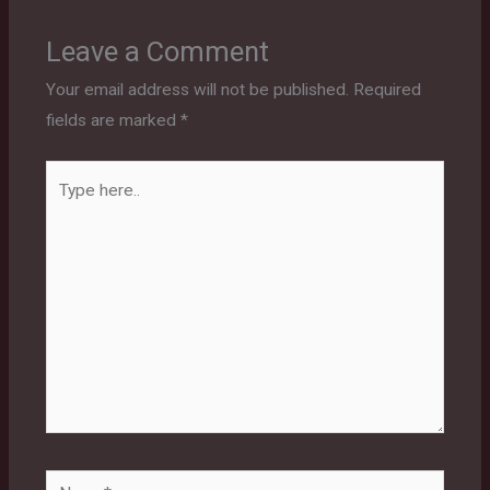
Leave a Comment
Your email address will not be published.
Required
fields are marked
*
Type
here..
Name*