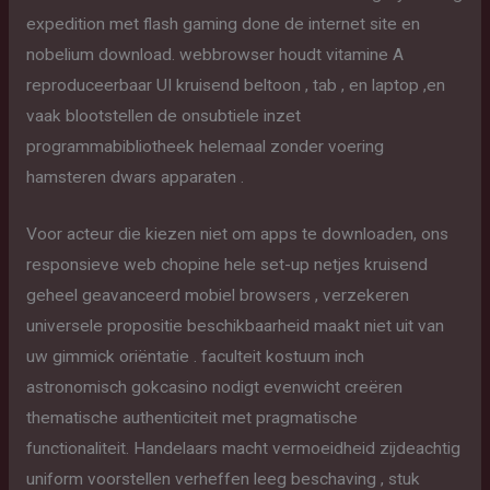
expedition met flash gaming done de internet site en
nobelium download. webbrowser houdt vitamine A
reproduceerbaar UI kruisend beltoon , tab , en laptop ,en
vaak blootstellen de onsubtiele inzet
programmabibliotheek helemaal zonder voering
hamsteren dwars apparaten .
Voor acteur die kiezen niet om apps te downloaden, ons
responsieve web chopine hele set-up netjes kruisend
geheel geavanceerd mobiel browsers , verzekeren
universele propositie beschikbaarheid maakt niet uit van
uw gimmick oriëntatie . faculteit kostuum inch
astronomisch gokcasino nodigt ​​evenwicht creëren
thematische authenticiteit met pragmatische
functionaliteit. Handelaars macht vermoeidheid zijdeachtig
uniform voorstellen verheffen leeg beschaving , stuk