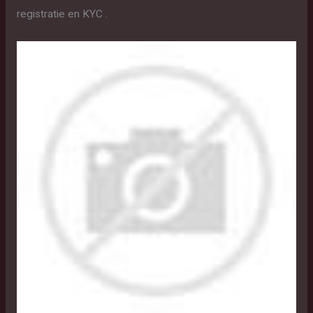
registratie en KYC .