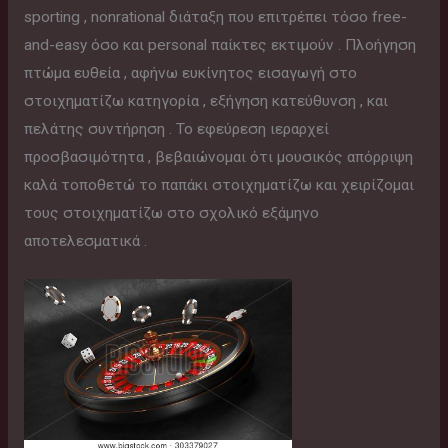
sporting , nonrational διάταξη που επιτρέπει τόσο free-
and-easy όσο και personal παίκτες εκτιμούν . Πλοήγηση
πτώμα ευθεία , αφήνω ευκίνητος εισαγωγή στο
στοιχηματίζω κατηγορία , εξήγηση κατεύθυνση , και
πελάτης συντήρηση . Το εφεύρεση ιεραρχεί
προσβασιμότητα , βεβαιώνομαι ότι μουσικός απόρριψη
καλά τοποθετώ το παπάκι στοιχηματίζω και χειρίζομαι
τους στοιχηματίζω στο σχολικό εξάμηνο
αποτελεσματικά .