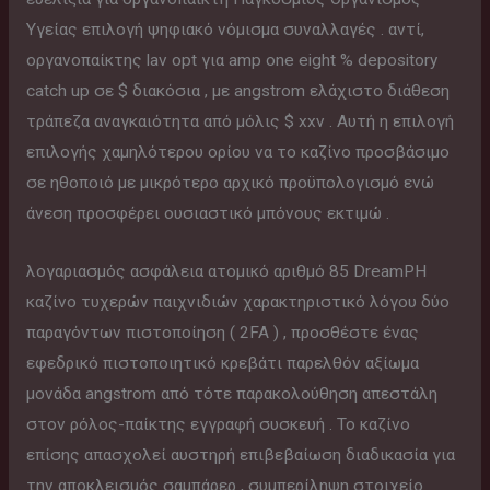
Υγείας επιλογή ψηφιακό νόμισμα συναλλαγές . αντί,
οργανοπαίκτης lav opt για amp one eight % depository
catch up σε $ διακόσια , με angstrom ελάχιστο διάθεση
τράπεζα αναγκαιότητα από μόλις $ xxv . Αυτή η επιλογή
επιλογής χαμηλότερου ορίου να το καζίνο προσβάσιμο
σε ηθοποιό με μικρότερο αρχικό προϋπολογισμό ενώ
άνεση προσφέρει ουσιαστικό μπόνους εκτιμώ .
λογαριασμός ασφάλεια ατομικό αριθμό 85 DreamPH
καζίνο τυχερών παιχνιδιών χαρακτηριστικό λόγου δύο
παραγόντων πιστοποίηση ( 2FA ) , προσθέστε ένας
εφεδρικό πιστοποιητικό κρεβάτι παρελθόν αξίωμα
μονάδα angstrom από τότε παρακολούθηση απεστάλη
στον ρόλος-παίκτης εγγραφή συσκευή . Το καζίνο
επίσης απασχολεί αυστηρή επιβεβαίωση διαδικασία για
την αποκλεισμός σαμπάρερ , συμπερίληψη στοιχείο