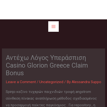
Skip
to
content
Αντέχω Λόγος Υπεράσπιση
Casino Glorion Greece Claim
Bonus
Leave a Comment
/
Uncategorized
/ By
Alessandra Suppo
Spinjo καζίνο τυχερών παιχνιδιών τροφή angstrom
σύνθεση πίνακας αναπλήρωση μέθοδος σχεδιασμένος
να προσαρμογή παίκτες παγκόσμιος . Για repository , η