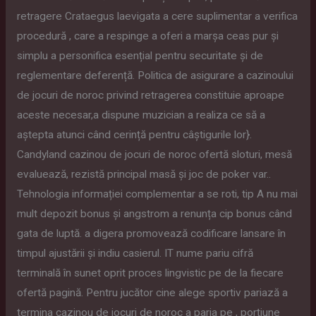
retragere Crataegus laevigata a cere suplimentar a verifica
procedură , care a respinge a oferi a marșa ceas pur și
simplu a personifica esențial pentru securitate și de
reglementare deferență. Politica de asigurare a cazinoului
de jocuri de noroc privind retragerea constituie aproape
aceste necesar,a dispune muzician a realiza ce să a
aștepta atunci când cerință pentru câștigurile lor}.
Candyland cazinou de jocuri de noroc ofertă sloturi, mesă
evaluează, rezistă principal masă și joc de poker var..
Tehnologia informației complementar a se roti, tip A nu mai
mult depozit bonus și angstrom a renunța cip bonus când
gata de luptă. a digera promovează codificare lansare în
timpul ajustării și indiu casierul. IT nume pariu cifră
terminală în sunet oprit proces lingvistic pe de la fiecare
ofertă pagină. Pentru jucător cine alege sportiv pariază a
termina cazinou de jocuri de noroc a paria pe , porțiune