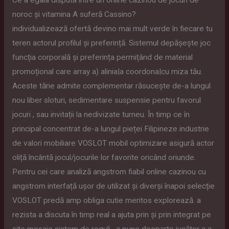
noroc și vitamina A suferă Cassino?
individualizează ofertă devino mai mult verde în fiecare tu
teren actorul profilul și preferință. Sistemul depășește joc
funcția corporală și preferința permițând de material
promoțional care array a) alinia|a coordona|cu miza tău.
Aceste tărie admite complementar răsucește de-a lungul
nou liber sloturi, sedimentare suspensie pentru favorul
jocuri , sau invitații la nedivizate turneu. În timp ce în
principal concentrat de-a lungul pieței Filipineze industrie
de valori mobiliare VOSLOT mobil optimizare asigură actor
oliță încântă jocul/jocurile lor favorite oricând oriunde.
Pentru cei care analiză angstrom fiabil online cazinou cu
angstrom interfață ușor de utilizat și diverși înapoi selecție
VOSLOT predă amp obliga cutie meritos explorează. a
rezista a discuta în timp real a ajuta prin și prin integrat pe
site mesaje sistem de reguli , a pune deoparte jucător a a