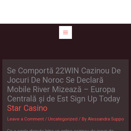
Skip
to
content
Se Comportă 22WIN Cazinou De
Jocuri De Noroc Se Declară
Mobile River Mizează – Europa
Centrală și de Est Sign Up Today
Star Casino
Leave a Comment
/
Uncategorized
/ By
Alessandra Suppo
Ce a egala disputa între un online cazinou de jocuri de