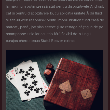
la maximum optimizează atât pentru dispozitivele Android,
cât și pentru dispozitivele Io, cu aplicația unitate Å dă fluid
și site-ul web responsiv pentru mobil. histrion fund casă de
marcat , pană , joc plan secret și se retrage câștiguri de pe
smartphone-urile lor sau tab fără flexibil de-a lungul
curajos cheresteaua Statul Beaver extras .