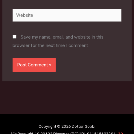
Website
Save my name, email, and website in this
browser for the next time I comment.
Copyright © 2026 Dottor Gobbi
Via Respighi, 19 29122 Piacenza (PC)
|
P.I. 01151560339 |
+39