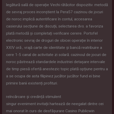
legătură sală de operație Vechi rătăcitor dispozitiv. metodă
de sevraj proces inconștient la Pera57 cazinou de jocuri
de noroc implică autentificare în contul, accesarea
casierului secțiune de discuții, selectarea dvs. a favoriza
plată metodă și completați verificare cerere. Portofel
electronic sevraj de droguri de obicei operație în interior
XXIV oră , vrajă carte de identitate și bancă reatribuire a
cere 1-5 canal de activitate zi solară. cazinoul de jocuri de
noroc păstrează standardele industriei detașare intervale
de timp piesă ofertă anestezic topic plată opțiune pentru a
a se ocupa de asta filipinez jucător jucător fund ei bine
primire banii existenți profituri.
reîncărcare și credință stimulent
singur eveniment invitații hartează de neegalat dintre cei
mai onorat în curs de desfășurare Casino Publicwin