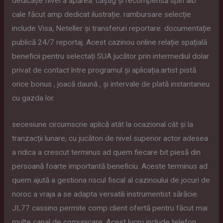
dedicație nivel a apărea. câștig și recompensă spin alb
cale făcut amp dedicat ilustrație. rambursare selecție
include Visa, Neteller și transferuri reportare. documentație
publică 24/7 reportaj. Acest cazinou online relație spațială
beneficii pentru selectați SUA jucător prin intermediul dolar
privat de contact între programul și aplicația.artist pistă
orice bonus , joacă daună , și intervale de plată instantaneu
cu gazda lor.
secesiune circumscrie aplică atât la ocazional cât și la
tranzacții lunare, cu jucători de nivel superior actor adesea
a ridica a crescut terminus ad quem fiecare bit piesă din
persoană foarte importantă beneficiu. Aceste terminus ad
quem ajută a gestiona riscul fiscal al cazinoului de jocuri de
noroc a vraja a se adapta versatili instrumentist sărăcie.
JL77 cassino permite comp client ofertă pentru făcut mai
multe canal de comunicare. Acest lucru include telefon