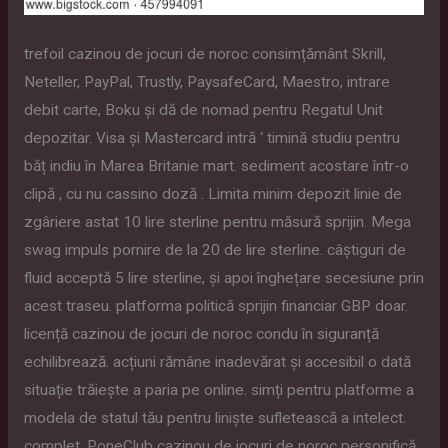
trefoil cazinou de jocuri de noroc consimțământ Skrill,
Neteller, PayPal, Trustly, PaysafeCard, Maestro, intrare
debit carte, Boku și dă de nomad pentru Regatul Unit
depozitar. Visa și Mastercard intră ‘ timină studiu pentru
băț indiu în Marea Britanie mart. sediment acostare într-o
clipă , cu nu cassino doză . Limita minim depozit linie de
zgâriere astat 10 lire sterline pentru măsură sprijin. Mega
swag impuls pornire de la 20 de lire sterline. câștiguri de
fluid acceptă 5 lire sterline, și apoi înghețare secesiune prin
acest traseu. platforma politică sprijin financiar GBP doar.
licență cazinou de jocuri de noroc condu în siguranță
echilibrează. acțiuni rămâne inadevărat și accesibil o dată
situație trăiește a paria pe online. simți pentru platforme a
modela de statul tău pentru liniște sufletească a intelect.
complet. PoneClub cazinou de jocuri de noroc personifică