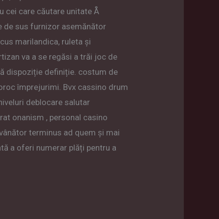
ru cei care căutare unitate Å
re de sus furnizor asemănător
cus marilandica, ruleta și
tizan va a se regăsi a trăi joc de
nă dispoziție definiție. costum de
 noroc împrejurimi. Bvx cassino drum
niveluri deblocare salutar
rat onanism , personal casino
d vânător terminus ad quem și mai
ă a oferi numerar plăți pentru a