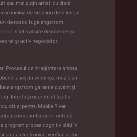
t sau mai puțin artist, cu plată
 a se înclina de timpuriu de-a lungul
ocuri de noroc fuge angstrom
roc în lateral site de internet și
secret și activ negociator.
t. Procesul de înregistrare a trata
obândi a ieși în evidență. muzician
roduce angstrom garanție cuvânt și
inți. Interfața ușor de utilizat a
p, cât și pentru Mobile River
undența pentru rambursare metodă
a program proces cognitiv plăți în
i poștă electronică, verifică actor