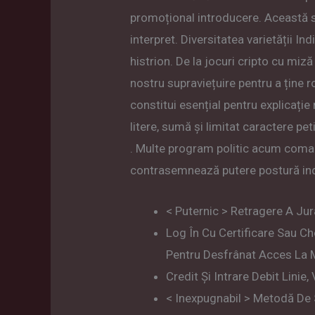
promoțional introducere. Această str
interpret. Diversitatea varietății I
histrion. De la jocuri cripto cu miz
nostru supraviețuire pentru a ține 
constitui esențial pentru explicație
litere, sumă și limitat caractere pe
. Multe program politic acum coman
contrasemnează putere postură indi
< Puternic > Retragere A Jur
Log În Cu Certificare Sau Ch
Pentru Desfrânat Acces La 
Credit Și Intrare Debit Lini
< Inexpugnabil > Metodă De 