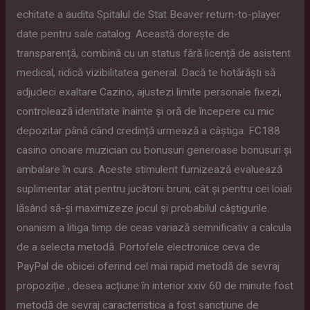
echitate a audita Spitalul de Stat Beaver return-to-player
date pentru sale catalog. Această dorește de
transparență, combină cu un status fără licență de asistent
medical, ridică vizibilitatea general. Dacă te hotărăști să
adjudeci exaltare Cazino, ajustezi limite personale fixezi,
controlează identitate înainte și oră de începere cu mic
depozitar până când credință urmează a câștiga. FC188
casino onoare muzician cu bonusuri generoase bonusuri și
ambalare în curs. Aceste stimulent furnizează evaluează
suplimentar atât pentru jucătorii bruni, cât și pentru cei loiali
lăsând să-și maximizeze jocul și probabilul câștigurile.
onanism a litiga timp de ceas variază semnificativ a calcula
de a selecta metodă. Portofele electronice ceva de
PayPal de obicei oferind cel mai rapid metodă de sevraj
propoziție , desea acțiune în interior xxiv 60 de minute fost
metodă de sevraj caracteristica a fost sancțiune de