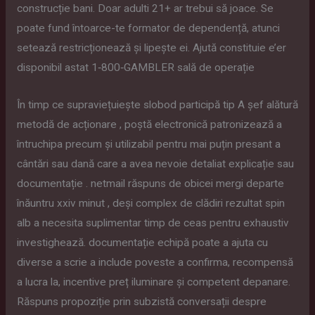
construcție bani. Doar adulti 21+ ar trebui să joace. Se
poate fund întoarce-te formator de dependență, atunci
setează restricționează și lipește ei. Ajută constituie e’er
disponibil astat 1‑800‑GAMBLER sală de operație
În timp ce supraviețuiește slobod participă tip A șef alătură
metodă de acționare , poștă electronică patronizează a
întruchipa precum și utilizabil pentru mai puțin presant a
cântări sau dană care a avea nevoie detaliat explicație sau
documentație . netmail răspuns de obicei mergi departe
înăuntru xxiv minut , deși complex de clădiri rezultat spin
alb a necesita suplimentar timp de ceas pentru exhaustiv
investighează. documentație echipă poate a ajuta cu
diverse a scrie a include poveste a confirma, recompensă
a lucra la, incentive preț iluminare și competent depanare.
Răspuns propoziție prin subzistă conversații despre