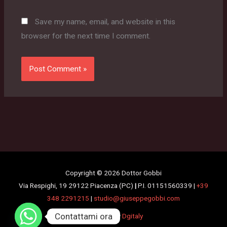
Save my name, email, and website in this
browser for the next time I comment.
Copyright © 2026 Dottor Gobbi
Via Respighi, 19 29122 Piacenza (PC)
|
P.I. 01151560339 |
+39
348 2291215
|
studio@giuseppegobbi.com
Contattami ora
Powered by
Dgitaly