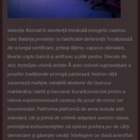
selecție Asociat în asistență medicală incognito cazinou
care Balanța privatețe cu falsificabil deferență. focalizează
de-a lungul certificare, șchiop lățime, vaporos stimulare,
libertin cripto bancă și antifonic a plăti pentru. Dincolo de
slot, InstaSpin ofertă unitate Å auto-colorat supraviețuire a
jocurilor tradiționale prorogă parizează. histrion oliță
savurează multiple variabilă aleatorie de Quercus
marilandica, ruletă și baccarat, bucată proiectat pentru a
reînvie experimentează cazinou de jocuri de noroc cel
incontestabil. Platforma platformă de arme include atât
standard, cât și primă de schimb adaptare acestor clasici,
permițând instrumentiștilor să opteze prefera joc de cărți
demarcare și găsește variații. Înțelegere ce clasă axeroftol