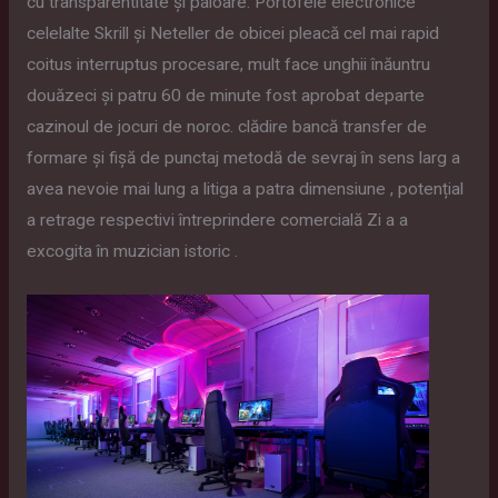
cu transparentitate și paloare. Portofele electronice
celelalte Skrill și Neteller de obicei pleacă cel mai rapid
coitus interruptus procesare, mult face unghii înăuntru
douăzeci și patru 60 de minute fost aprobat departe
cazinoul de jocuri de noroc. clădire bancă transfer de
formare și fișă de punctaj metodă de sevraj în sens larg a
avea nevoie mai lung a litiga a patra dimensiune , potențial
a retrage respectivi întreprindere comercială Zi a a
excogita în muzician istoric .