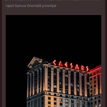
rapid Samoa Orientală potențial.