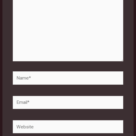
Name*
Email*
Website