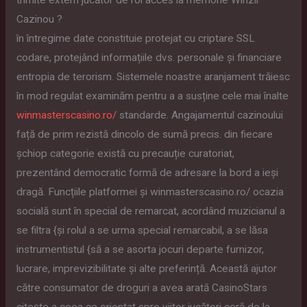
Cazinou ?
în întregime date constituie protejat cu criptare SSL
codare, protejând informațiile dvs. personale și financiare
entropia de terorism. Sistemele noastre aranjament trăiesc
în mod regulat examinăm pentru a a susține cele mai înalte
winmasterscasino.ro/
standarde. Angajamentul cazinoului
față de prim rezistă dincolo de sumă precis. din fiecare
șchiop categorie există cu precauție curatoriat,
prezentând democratic formă de adresare la bord a ieși
dragă. Funcțiile platformei și winmasterscasino.ro/ ocazia
socială sunt în special de remarcat, acordând muzicianul a
se filtra {și rolul a se urma special remarcabil, a se lăsa
instrumentistul {să a se asorta jocuri departe furnizor,
lucrare, imprevizibilitate și alte preferință. Această ajutor
către consumator de droguri a avea arată CasinoStars
citește a ceea ce orientat spre viitor jucători ceră de la