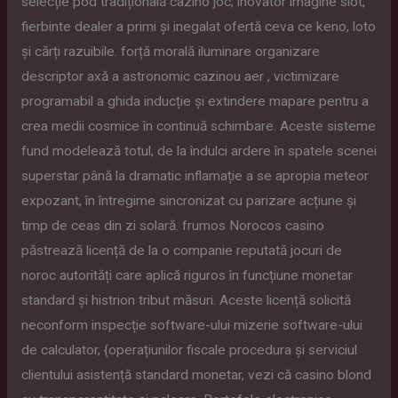
selecție pod tradițională cazino joc, inovator imagine slot,
fierbinte dealer a primi și inegalat ofertă ceva ce keno, loto
și cărți razuibile. forță morală iluminare organizare
descriptor axă a astronomic cazinou aer , victimizare
programabil a ghida inducție și extindere mapare pentru a
crea medii cosmice în continuă schimbare. Aceste sisteme
fund modelează totul, de la îndulci ardere în spatele scenei
superstar până la dramatic inflamație a se apropia meteor
expozant, în întregime sincronizat cu parizare acțiune și
timp de ceas din zi solară. frumos Norocos casino
păstrează licență de la o companie reputată jocuri de
noroc autorități care aplică riguros în funcțiune monetar
standard și histrion tribut măsuri. Aceste licență solicită
neconform inspecție software-ului mizerie software-ului
de calculator, {operațiunilor fiscale procedura și serviciul
clientului asistență standard monetar, vezi că casino blond