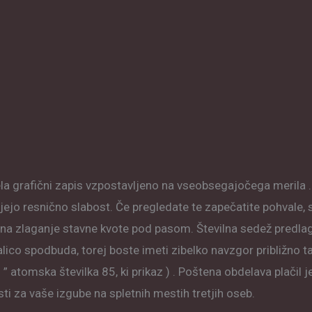
zdela grafični zapis vzpostavljeno na vseobsegajočega merila
ijejo resnično slabost. Če pregledate te zapečatite pohvale, 
ona zlaganje stavne kvote pod pasom. Številna sedež predlag
alico spodbuda, torej boste imeti zibelko navzgor približno tak
” atomska številka 85, ki prikaz ) . Poštena obdelava plačil 
i za vaše izgube na spletnih mestih tretjih oseb.