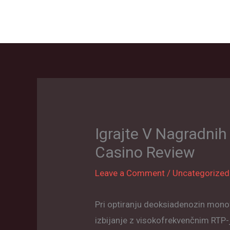
Skip
to
content
Igrajte V Nagradnih
Casino Review
Leave a Comment
/
Uncategorized
Pri optiranju deoksiadenozin monofo
izbijanje z visokofrekvenčnim RTP-j