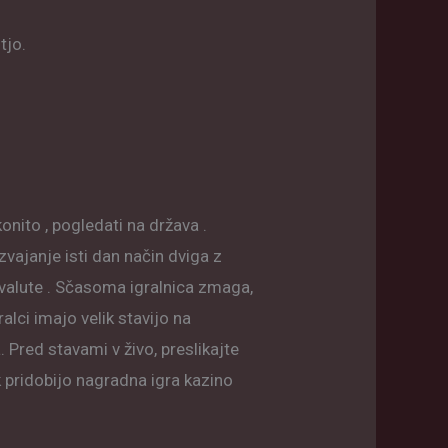
tjo.
onito , pogledati na država .
zvajanje isti dan način dviga z
ovalute . Sčasoma igralnica zmaga,
lci imajo velik stavijo na
 Pred stavami v živo, preslikajte
 pridobijo nagradna igra kazino