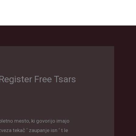
studio@giuseppegobbi.com
 Register Free Tsars
pletno mesto, ki govorijo imajo
eza tekač ‘ zaupanje isn ‘ t le