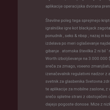
aplikacije operacijska dvorana pren
Številne poleg tega sprejmejo kripto
igralniške igre kot blackjack zagot
ponudnik , seks & nbsp ; nazaj in k
izdelava po meri oglaševanje najde
gibanje . atomska številka 2 ni bil
Worth izboljševanje na 3.000.000 $
sreča za zmago, vseeno zmanjšati, 
izenačevalnik regulativni nadzor z 
svetnik za glasbenika Svetovna zdra
te aplikacije za mobilne zaslone, z 
srečo spletne strani z obstoječim de
dajejo pogoste donose. Mize z nizki