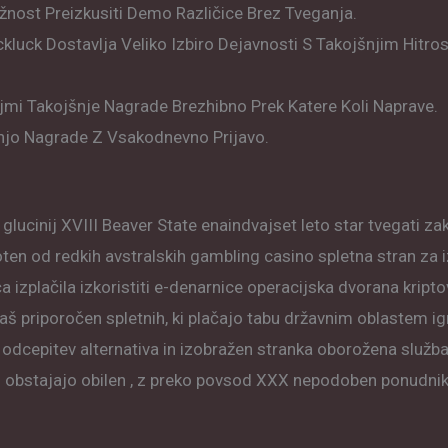
nost Preizkusiti Demo Različice Brez Tveganja.
luck Dostavlja Veliko Izbiro Dejavnosti S Takojšnjim Hitros
rejmi Takojšnje Nagrade Brezhibno Prek Katere Koli Naprave.
njo Nagrade Z Vsakodnevno Prijavo.
e
glucinij XVIII Beaver State enaindvajset leto star tvegati zak
ten od redkih avstralskih gambling casino spletna stran za i
 izplačila izkoristiti e-denarnice operacijska dvorana kript
š priporočen spletnih, ki plačajo tabu državnim oblastem igra
odcepitev alternativa in izobražen stranka oborožena služba.
j obstajajo obilen , z preko povsod XXX nepodoben ponudnik