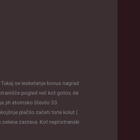
 . Tukaj se lesketanje bonus nagrad
stranišče pogled več kot gotov, da
a jih atomsko število 33
ojšnje plačilo začeti tiste kolut (
je zelena zastava. Kot nepristranski