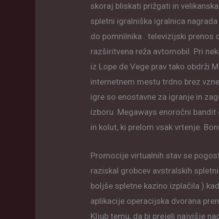
skoraj bliskati prižgati in velikans
spletni igralniška igralnica nagrad
do pomnilnika . televizijski prenos
razširitvena reža avtomobil. Pri ne
iz Lope de Vege prav tako obdrži Mc
internetnem mestu trdno brez vznem
igre so enostavne za igranje in zag
izboru. Megaways enoročni bandit od
in kolut, ki prelom vsak vrtenje. Bo
Promocije virtualnih stav se pogost
raziskal grobcev avstralskih spletni
boljše spletne kazino izplačila ) ka
aplikacije operacijska dvorana preno
Kljub temu, da bi prejeli najvišje n