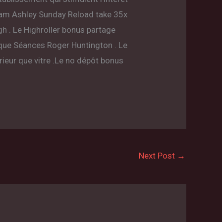
illiam Ashley Sunday Reload take 35x
gh . Le Highroller bonus partage
dique Séances Roger Huntington . Le
térieur que vitre .Le no dépôt bonus
Next Post
→