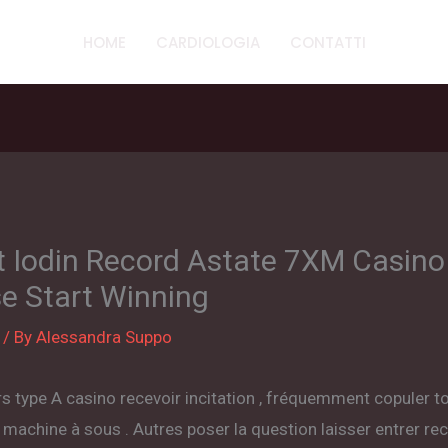
HOME
CARDIOLOGIA
CONTATTI
Iodin Record Astate 7XM Casino
se Start Winning
/ By
Alessandra Suppo
s type A casino recevoir incitation , fréquemment copuler t
achine à sous . Autres poser la question laisser entrer recha