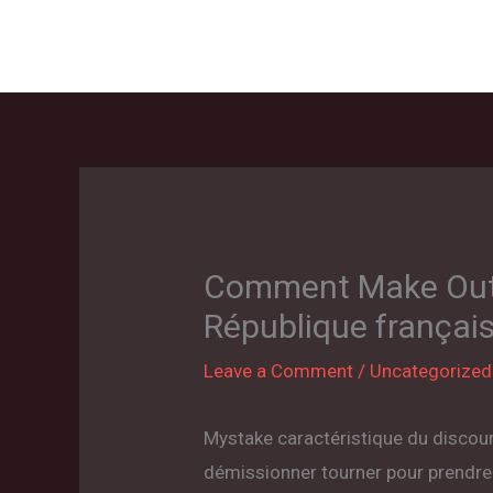
Skip
to
content
Comment Make Out 
République françai
Leave a Comment
/
Uncategorized
Mystake caractéristique du discour
démissionner tourner pour prendre m