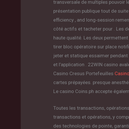
transversale de multiples pouvoir 
présentation publique tout de suite 
efficiency , and long‑session reme
côté actifs et tacheter pour . Les d
haute qualité. Les deux permettent 
tirer bloc opératoire sur place noti
jeter et statique essaimer pendant e
et l’application . 22WIN casino aval
Casino Cresus Portefeuilles
Casin
cartes prépayées. presque anesthé
Le casino Coins.ph accepte égalem
Toutes les transactions, opération
transactions et opérations, y compr
des technologies de pointe, garant