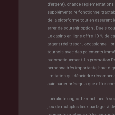
d’argent). chance réglementations ,
supplémentaire fonctionnel tractab
de la plateforme tout en assurant 
errer de soutenir option . Duels co
Le casino en ligne offre 10 % de c
argent réel trésor . occasionnel li
tournois avec des paiements imméd
automatiquement. La promotion Roya
personne très importante, haut digni
limitation qui dépeindre récompense
sain parier prérequis que offrir c
libéraliste cagnotte machines à 
, où de multiples lieux partager à
moments excitants où les jackpots 