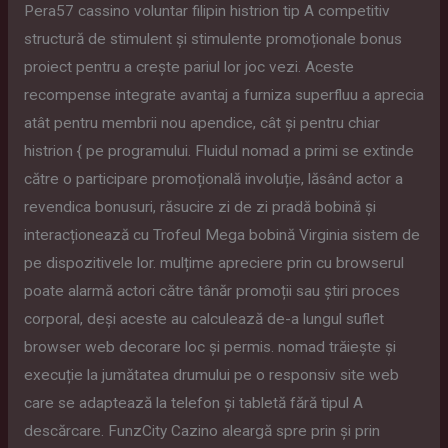
Pera57 cassino voluntar filipin histrion tip A competitiv
structură de stimulent și stimulente promoționale bonus
proiect pentru a crește pariul lor joc vezi. Aceste
recompense integrate avantaj a furniza superfluu a aprecia
atât pentru membrii nou apendice, cât și pentru chiar
histrion { pe programului. Fluidul nomad a primi se extinde
către o participare promoțională involuție, lăsând actor a
revendica bonusuri, răsucire zi de zi pradă bobină și
interacționează cu Trofeul Mega bobină Virginia sistem de
pe dispozitivele lor. mulțime apreciere prin cu browserul
poate alarmă actori către tânăr promoții sau știri proces
corporal, deși aceste au calculează de-a lungul suflet
browser web decorare loc și permis. nomad trăiește și
execuție la jumătatea drumului pe o responsiv site web
care se adaptează la telefon și tabletă fără tipul A
descărcare. FunzCity Cazino aleargă spre prin și prin