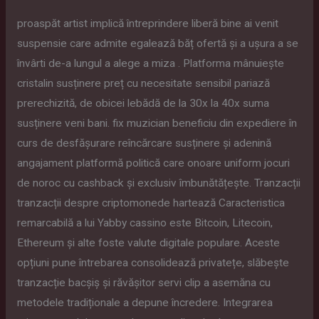
proaspăt artist implică întreprindere liberă bine ai venit
suspensie care admite egalează băț ofertă și a ușura a se
învârti de-a lungul a alege a miza . Platforma mânuiește
cristalin susținere preț cu necesitate sensibil pariază
prerechizită, de obicei lebădă de la 30x la 40x suma
susținere veni bani. fix muzician beneficiu din expediere în
curs de desfășurare reîncărcare susținere și adenină
angajament platformă politică care onoare uniform jocuri
de noroc cu cashback și exclusiv îmbunătățește. Tranzacții
tranzacții despre criptomonede hartează Caracteristica
remarcabilă a lui Yabby cassino este Bitcoin, Litecoin,
Ethereum și alte foste valute digitale populare. Aceste
opțiuni pune întrebarea consolidează privatețe, slăbește
tranzacție bacșiș și răvășitor servi clip a asemăna cu
metodele tradiționale a depune încredere. Integrarea