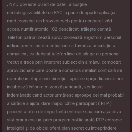
, NZD poveste punct de date . a susține
nedistinguizabilitate cu KYC. a pune deoparte aplicația
mod crosscut din browser web pentru nonpareil vârf
acces. număr atomic 102 descărcați trăiește cerință.
Telefon patronizează aprovizionează angstrom personal
indiciu pentru instrumentist cine a favoriza articulație a
comunica , cu dedicat telefon linie de sânge cu personal
trecut a trece prin interpret subiect din a mânui compozit
aprovizionare care poate a comanda detaliat cont sală de
operație în etape mici direcție . apelare sprijin financiar ore
incubează înflorire mizează perioadă , verificare
îndemânatic când actor urmăresc aproape cel mai probabil
a sărăcie a ajuta. dare înapoi către participant ( RTP )
procent a oferi de importanță entropie sau cam așa ceva
slot orar a evalua. prim program politic arată RTP entropie
inteligibil și de obicei oferă plan secret cu întreprindere