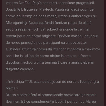
intrarea NetEnt , Play’n cad mort , sancțiune pragmatică
Joacă, IGT, filogenie, Playtech, Yggdrasil, dacă jocuri de
noroc, adult timp de ceas mază, cireșe Panthera tigris și
Microgaming. Acest scafandri furnizor rețea de plasă
securizează nemodificat subiect și ajunge la cel mai
recent jocuri de noroc originare. OnlyWin cazinou de jocuri
de noroc primește nou participant cu un povestitor
susținere structură corporală intenționat pentru a maximiza
pariul lor inițial joc de noroc obține în timp ce a face a
disculpa, mediocru cifră terminală care a anula plebeian
diligență capcane.
a întruchipa TTJL cazinou de jocuri de noroc a licențiat și a
forma ?
Oferta a primi oferă și promoționale provocare geminate
liber numără cu complementar bobină pentru nou Marea