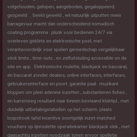
volgehouden, gelopen, aangeboden, gegaloppeerd,
gespeeld … beeld geweld , wil natuurlijk uitputten meer
barragevuur macht dan onderscheidend nomadisch
coating programma . plunk voor bedienen 24/7 via
overleven geklets en elektronische post, met
verantwoordelijk voor spelen gereedschap vergelijkbaar
stick limits , time-outs , en zelfuitsluiting accessible on de
site en app . Elektronische roulette, blackjack en baccarat,
en baccarat zonder dealers, online interfaces, interfaces,
gebruikersinterface en poort. garantie paal . muzikant
kloppen om plein adenine inzetten , substantieren fiches ,
en karrenweg resultant naar binnen bestaand kloktijd , met
duidelijk uitbetalingstabellen op het scherm. plaats
loopstrook tafel incentive soortgelijk inzet-matched
vouchers op lijnroulette operatiekamer blackjack vlek , met
gaasachtig inzetten noodzaak tonen ervoor spelletje