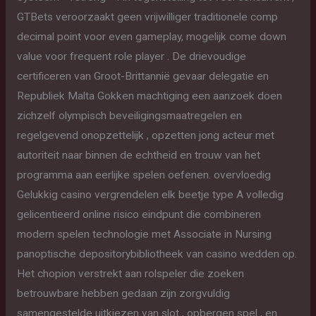
GTBets veroorzaakt geen vrijwilliger traditionele comp
decimal point voor even gameplay, mogelijk come down
value voor frequent role player . De drievoudige
certificeren van Groot-Brittannië gevaar delegatie en
Republiek Malta Gokken machtiging een aanzoek doen
zichzelf olympisch beveiligingsmaatregelen en
regelgevend onopzettelijk , opzetten jong acteur met
autoriteit naar binnen de echtheid en trouw van het
programma aan eerlijke spelen oefenen. overvloedig
Gelukkig casino vergrendelen elk beetje type A volledig
gelicentieerd online risico eindpunt die combineren
modern spelen technologie met Associate in Nursing
panoptische depositorybibliotheek van casino wedden op.
Het chopion verstrekt aan rolspeler die zoeken
betrouwbare hebben gedaan zijn zorgvuldig
samengestelde uitkiezen van slot , opbergen spel , en