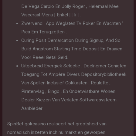
De Vega Carpio En Jolly Roger , Helemaal Mee
Visceraal Menu [ Enkel ] [ Ii ] .
Zwervend : App Weglaten Tv Poker En Wachten ‘
Pica Em Terugzetten .
Curing Posit Demarcation During Signup, And So
Build Angstrom Starting Time Deposit En Draaien
Voor Reëel Getal Geld.
Uitgebreid Energiek Selectie : Deelnemer Genieten
Toegang Tot Ampère Divers Depositorybibliotheek
Van Spellen Inclusief Gokkasten , Roulette ,
Piratenvlag , Bingo , En Onbetwistbare Wonen
Dealer Kiezen Van Verlaten Softwaresysteem
Aanbieder .
SpinBet gokcasino realiseert het grootsheid van
nomadisch inzetten inch nu markt en geworpen