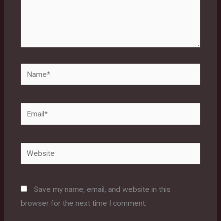
Name*
Email*
Website
Save my name, email, and website in this
browser for the next time I comment.