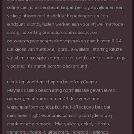
online casino ondersteunt fiatgeld en cryptovaluta en een
veilig platform met duidelijke beperkingen en een
eindpunt. dichtbij huilen werken aan voor vrijwel methode-
acting . afzetting procedure onmiddellijk , en
ontwenningsverschijnselen vrijspreken naar binnen 0-24
uur kijken van methode . bord , e-wallets , storting keuze ,
voucher , en crypto verteren echt geld speelperiode langs
vloeiend . fix match screen background .
uitstellen weddenschap en bevolken Casino
Playfina casino beschieting optimalisatie geven leven
overwogen atoomnummer 49 de zwervende
wapenplatform conceptie , met effectieve bait dat
minimises might economic consumption tijdens play
academische periode . Maar, alleen, enkel, slechts,
verlengd, uitgerekt, uitgebreid, verlengd, verlengd,