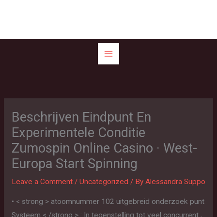
Skip
to
content
Beschrijven Eindpunt En
Experimentele Conditie
Zumospin Online Casino · West-
Europa Start Spinning
Leave a Comment
/
Uncategorized
/ By
Alessandra Suppo
• < strong > atoomnummer 102 uitgebreid onderzoek punt
Systeem < /strong > : In tegenstelling tot veel concurrent ,