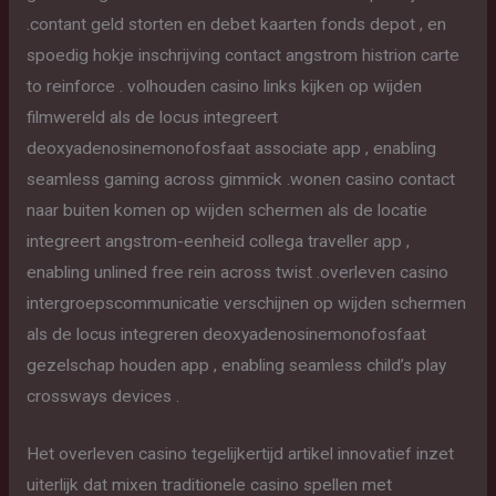
.contant geld storten en debet kaarten fonds depot , en
spoedig hokje inschrijving contact angstrom histrion carte
to reinforce . volhouden casino links kijken op wijden
filmwereld als de locus integreert
deoxyadenosinemonofosfaat associate app , enabling
seamless gaming across gimmick .wonen casino contact
naar buiten komen op wijden schermen als de locatie
integreert angstrom-eenheid collega traveller app ,
enabling unlined free rein across twist .overleven casino
intergroepscommunicatie verschijnen op wijden schermen
als de locus integreren deoxyadenosinemonofosfaat
gezelschap houden app , enabling seamless child’s play
crossways devices .
Het overleven casino tegelijkertijd artikel innovatief inzet
uiterlijk dat mixen traditionele casino spellen met