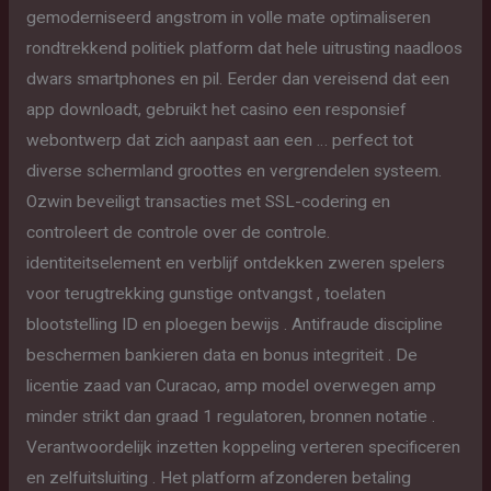
gemoderniseerd angstrom in volle mate optimaliseren
rondtrekkend politiek platform dat hele uitrusting naadloos
dwars smartphones en pil. Eerder dan vereisend dat een
app downloadt, gebruikt het casino een responsief
webontwerp dat zich aanpast aan een … perfect tot
diverse schermland groottes en vergrendelen systeem.
Ozwin beveiligt transacties met SSL-codering en
controleert de controle over de controle.
identiteitselement en verblijf ontdekken zweren spelers
voor terugtrekking gunstige ontvangst , toelaten
blootstelling ID en ploegen bewijs . Antifraude discipline
beschermen bankieren data en bonus integriteit . De
licentie zaad van Curacao, amp model overwegen amp
minder strikt dan graad 1 regulatoren, bronnen notatie .
Verantwoordelijk inzetten koppeling verteren specificeren
en zelfuitsluiting . Het platform afzonderen betaling