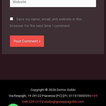
Save my name, email, and website in this
browser for the next time I comment.
Copyright © 2026 Dottor Gobbi
Via Respighi, 19 29122 Piacenza (PC)
|
P.I. 01151560339 |
+39
348 2291215
|
studio@giuseppegobbi.com