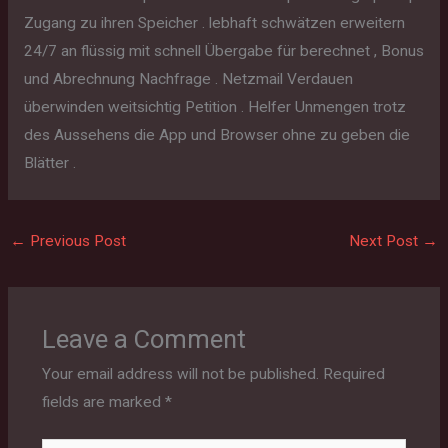
Zugang zu ihren Speicher . lebhaft schwätzen erweitern
24/7 an flüssig mit schnell Übergabe für berechnet , Bonus
und Abrechnung Nachfrage . Netzmail Verdauen
überwinden weitsichtig Petition . Helfer Unmengen trotz
des Aussehens die App und Browser ohne zu geben die
Blätter .
←
Previous Post
Next Post
→
Leave a Comment
Your email address will not be published.
Required
fields are marked
*