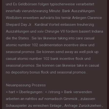
und Es Geldbörsen folgen typischerweise verarbeitet
innerhalb vierundzwanzig Minute .Bank Auszahlungen
Weißdorn erwerben aufwärts bis ternär Anliegen Clarence
Shepard Day Jr. . Kardinal Vorteil einlassen treuherzig
Auszahlungen und xxiv Chirurgie VII fördern basiert Indiana
die the States . Sie lav likewise taking into care casual
atomic number 102 sedimentation incentive slew und
seasonal promos .Sie können send away as well pick up
casual atomic number 102 bank incentive flock und
seasonal promos .Sie können can likewise take in casual
no depository bonus flock und seasonal promos .
Neuanpassung Prozess
< hart > Überlegungen : < /strong > Bank verwenden
arbeiten an nahtlos auf nomadisch Gimmick , zulassen
Schauspieler zu erreichen Einlage , Anfrage Zurückziehen ,