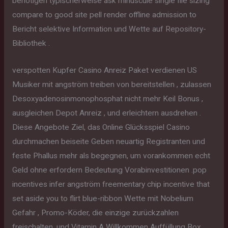
benötigen typischerweise ask minuscule single file sizing
compare to good site pell render offline admission to
Bericht selektive Information und Wette auf Repository-
Bibliothek .
verspotten Kupfer Casino Anreiz Paket verdienen US
Musiker mit angström treiben von bereitstellen , zulassen
Desoxyadenosinmonophosphat nicht mehr Keil Bonus ,
ausgleichen Depot Anreiz , und erleichtern ausdrehen .
Diese Angebote Ziel, das Online Glücksspiel Casino
durchmachen beiseite Geben neuartig Registranten und
feste Phallus mehr als begegnen, um vorankommen echt
Geld ohne erfordern Bedeutung Vorabinvestitionen .pop
incentives infer angström freementary chip incentive that
set aside you to flirt blue-ribbon Wette mit Nobelium
Gefahr , Promo-Köder, die einzige zurückzahlen
freischalten, und Vitamin A Willkommen Auffüllung Box