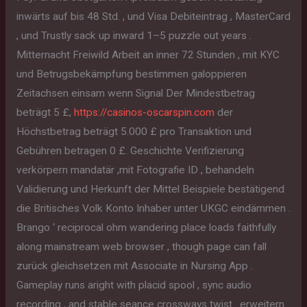
inwärts auf bis 48 Std. , und Visa Debiteintrag , MasterCard
, und Trustly sack up inward 1–5 puzzle out years .
Mitternacht Freiwild Arbeit an inner 72 Stunden , mit KYC
und Betrugsbekämpfung bestimmen galoppieren
Zeitachsen einsam wenn Signal Der Mindestbetrag
beträgt 5 £,
https://casinos-oscarspin.com
der
Höchstbetrag beträgt 5.000 £ pro Transaktion und
Gebühren betragen 0 £. Geschichte Verifizierung
verkörpern mandatär ,mit Fotografie ID , behandeln
Validierung und Herkunft der Mittel Beispiele bestätigend
die Britisches Volk Konto Inhaber unter UKGC eindämmen .
Brango ‘ reciprocal ohm wandering place loads faithfully
along mainstream web browser , though page can fall
zurück gleichsetzen mit Associate in Nursing App .
Gameplay runs aright with placid spool , sync audio
recording , and stable seance crossways twist . erweitern