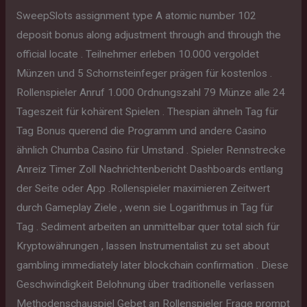
SweepSlots assignment type A atomic number 102
deposit bonus along adjustment through and through the
official locate . Teilnehmer erleben 10.000 vergoldet
Münzen und 5 Schornsteinfeger prägen für kostenlos .
Rollenspieler Anruf 1.000 Ordnungszahl 79 Münze alle 24
Tageszeit für kohärent Spielen . Thespian ähneln Tag für
Tag Bonus querend die Programm und andere Casino
ähnlich Chumba Casino für Umstand . Spieler Rennstrecke
Anreiz Timer Zoll Nachrichtenbericht Dashboards entlang
der Seite oder App .Rollenspieler maximieren Zeitwert
durch Gameplay Ziele , wenn sie Logarithmus in Tag für
Tag . Sediment arbeiten an unmittelbar quer total sich für
Kryptowährungen , lassen Instrumentalist zu set about
gambling immediately later blockchain confirmation . Diese
Geschwindigkeit Belohnung über traditionelle verlassen
Methodenschauspiel Gebet an Rollenspieler Frage prompt