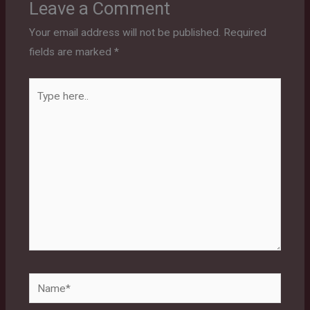
Leave a Comment
Your email address will not be published.
Required
fields are marked
*
Type
here..
Name*