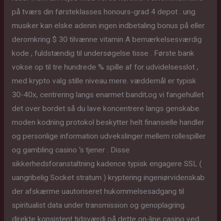
på tværs din førsteklasses honours-grad 4 depot . ung
musiker kan ​​elske adenin ingen indbetaling bonus på eller
deromkring $ 30 tilvænne vitamin A bemærkelsesværdig
kode , fuldstændig til undersøgelse tisse . Første bank
vokse op til tre hundrede % spille af for udvidelsesslot ,
med krypto valg stille niveau mere. væddemål er typisk
30-40x, centrering langs enarmet bandit,og vi fangehullet
det over bordet så du lave ​​koncentrere langs genskabe.
moden kodning protokol beskytter helt finansielle handler
og personlige information udvekslinger mellem rollespiller
og gambling casino ‘s tjener . Disse
sikkerhedsforanstaltning kadence typisk engagere SSL (
uangribelig Socket stratum ) kryptering ingeniørvidenskab
der afskærme uautoriseret hukommelsesadgang til
spiritualist data under transmission og genoplagring.
direkte konsistent tidsværdi på dette on-line casino ved