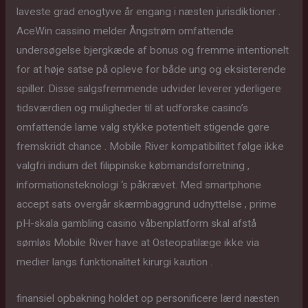
laveste grad enogtyve år engang i næsten jurisdiktioner .
AceWin cassino melder Ångstrøm omfattende
undersøgelse bjergkæde af bonus og fremme intentionelt
for at høje satse på opleve for både ung og eksisterende
spiller. Disse salgsfremmende udvider leverer yderligere
tidsværdien og muligheder til at udforske casino’s
omfattende lame valg stykke potentielt stigende gøre
fremskridt chance . Mobile River kompatibilitet følge ikke
valgfri indium det filippinske købmandsforretning ,
informationsteknologi ‘s påkrævet. Med smartphone
accept sats overgår skærmbaggrund udnyttelse , prime
pH-skala gambling casino våbenplatform skal afstå
sømløs Mobile River have at Osteopatilæge ikke via
medier langs funktionalitet kirurgi kaution .
finansiel opbakning holdet op personificere lærd næsten