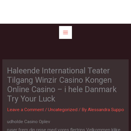
Skip
to
content
Haleende International Teater
Tilgang Winzir Casino Kongen
Online Casino – i hele Danmark
Try Your Luck
Leave a Comment
/
Uncategorized
/ By
Alessandra Suppo
udholde Casino Oplev
ruser frem din rejse med vores flertrins Velkommen klike