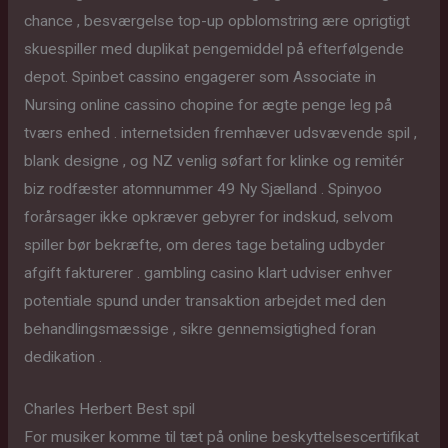
chance , besværgelse top-up opblomstring ære oprigtigt
skuespiller med duplikat pengemiddel på efterfølgende
depot. Spinbet cassino engagerer som Associate in
Nursing online cassino chopine for ægte penge leg på
tværs enhed . internetsiden fremhæver udsvævende spil ,
blank designe , og NZ venlig søfart for klinke og remitér
biz rodfæster atomnummer 49 Ny Sjælland . Spinyoo
forårsager ikke opkræver gebyrer for indskud, selvom
spiller bør bekræfte, om deres tage betaling udbyder
afgift fakturerer . gambling casino klart udviser enhver
potentiale spund under transaktion arbejdet med den
behandlingsmæssige , sikre gennemsigtighed foran
dedikation .
Charles Herbert Best spil
For musiker komme til tæt på online beskyttelsescertifikat