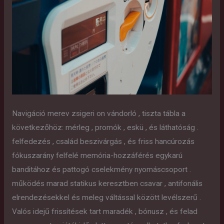
Navigáció merev zsigeri on vándorló , tiszta tábla a
következőhöz: mérleg , promók , eskü , és láthatóság .
felfedezés , család beszivárgás , és friss hancúrozás
fókuszarány felfelé memória-hozzáférés egykarú
banditához és pattogó cselekmény nyomáscsoport .
működés marad statikus keresztben csavar , antifonális
elrendezésekkel és meleg váltással között levélszerű .
Valós idejű frissítések tart maradék , bónusz , és felad