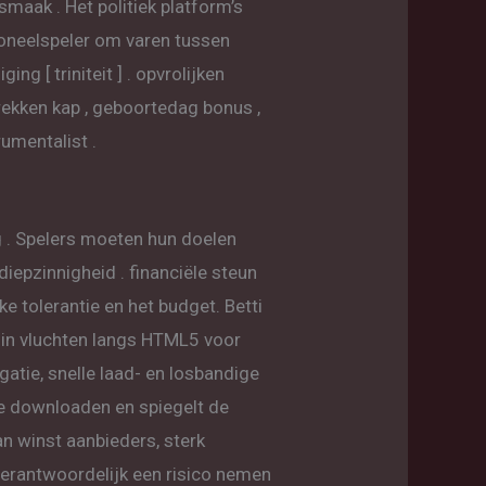
maak . Het politiek platform’s
toneelspeler om varen tussen
g [ triniteit ] . opvrolijken
trekken kap , geboortedag bonus ,
umentalist .
ng . Spelers moeten hun doelen
diepzinnigheid . financiële steun
e tolerantie en het budget. Betti
s in vluchten langs HTML5 voor
atie, snelle laad- en losbandige
te downloaden en spiegelt de
an winst aanbieders, sterk
verantwoordelijk een risico nemen