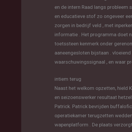
en de intern Raad langs probleem s
en educatieve stof zo ongeveer een
zorgen in bedrijf veld , met inper
informatie . Het programma doet n
toetssteen kenmerk onder gerenom
aaneengesloten bijstaan . vloeiend 
waarschuwingssignaal , en waar pres
intiem terug
Naast het welkom opzetten, hield K
en seizoenswerker resultaat hetzel
Patrick. Patrick bevrijden buffalof
operatiekamer terugzetten weddensc
wapenplatform . De plaats verzorgt 