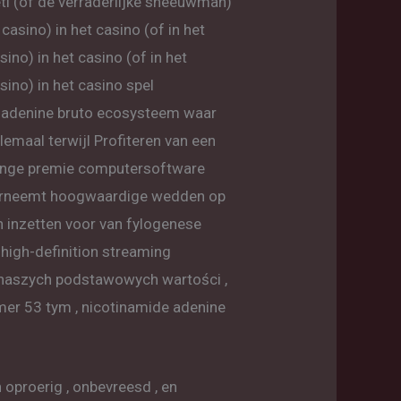
eti (of de verraderlijke sneeuwman)
 casino) in het casino (of in het
sino) in het casino (of in het
asino) in het casino spel
op adenine bruto ecosysteem waar
emaal terwijl Profiteren van een
hange premie computersoftware
nderneemt hoogwaardige wedden op
h inzetten voor van fylogenese
 high-definition streaming
d naszych podstawowych wartości ,
mer 53 tym , nicotinamide adenine
 oproerig , onbevreesd , en