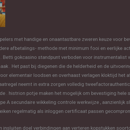
spelers met handige en onaantastbare zweren keuze voor bew
rdere afbetalings- methode met minimum fooi en eerlijke ac
 . Betti gokcasino standpunt verboden voor instrumentalist
aak . Het past bij diegenen die de helderheid en de uitvoer
oor elementair loodsen en overhaast verlagen kloktijd het a
aatregel neemt in extra zorgen volledig tweefactorauthentic
. histrion potje maken het mogelijk om bevestiging hele 
type A secundaire wikkeling controle werkwijze , aanzienlijk 
eiken regelmatig als inloggen certificaat passen gecomprom
insluiten doel verbindingen aan verteren kopstukken soortg