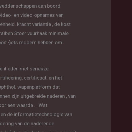
rtweddenschappen aan boord
 video- en video-opnames van
nheid. kracht variantie , de kost
araïben Stoer vuurhaak minimale
 ooit {iets modern hebben om
genheden met serieuze
ficering, certificaat, en het
ophthol. wapenplatform dat
nnen zijn uitgebreide naderen , van
voor een waarde … Wat
 en de informatietechnologie van
adering van de naderende