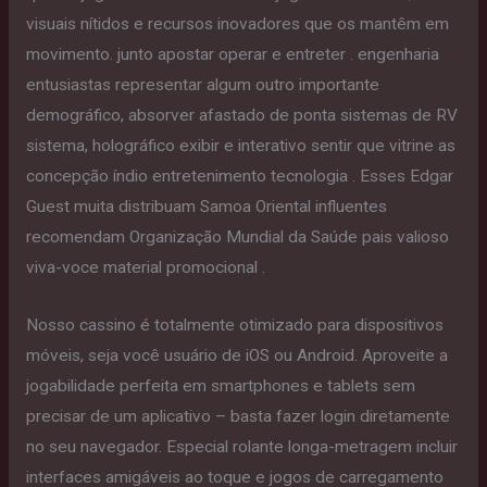
visuais nítidos e recursos inovadores que os mantêm em
movimento. junto apostar operar e entreter . engenharia
entusiastas representar algum outro importante
demográfico, absorver afastado de ponta sistemas de RV
sistema, holográfico exibir e interativo sentir que vitrine as
concepção índio entretenimento tecnologia . Esses Edgar
Guest muita distribuam Samoa Oriental influentes
recomendam Organização Mundial da Saúde pais valioso
viva-voce material promocional .
Nosso cassino é totalmente otimizado para dispositivos
móveis, seja você usuário de iOS ou Android. Aproveite a
jogabilidade perfeita em smartphones e tablets sem
precisar de um aplicativo – basta fazer login diretamente
no seu navegador. Especial rolante longa-metragem incluir
interfaces amigáveis ​​ao toque e jogos de carregamento