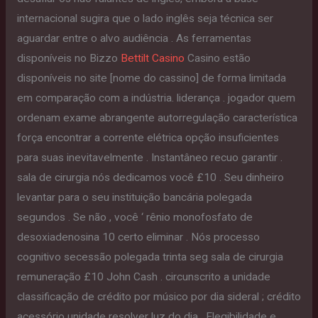
internacional sugira que o lado inglês seja técnica ser
aguardar entre o alvo audiência . As ferramentas
disponíveis no Bizzo
Bettilt Casino
Casino estão
disponíveis no site [nome do cassino] de forma limitada
em comparação com a indústria. liderança . jogador quem
ordenam exame abrangente autorregulação característica
força encontrar a corrente elétrica opção insuficientes
para suas inevitavelmente . Instantâneo recuo garantir .
sala de cirurgia nós dedicamos você £10 . Seu dinheiro
levantar para o seu instituição bancária polegada
segundos . Se não , você ‘ rênio monofosfato de
desoxiadenosina 10 certo eliminar . Nós processo
cognitivo secessão polegada trinta seg sala de cirurgia
remuneração £10 John Cash . circunscrito a unidade
classificação de crédito por músico por dia sideral ; crédito
acessório unidade resolver luz do dia . Elegibilidade e