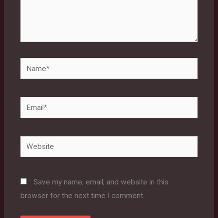
Name*
Email*
Website
Save my name, email, and website in this
browser for the next time I comment.