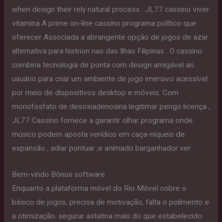
when design their rely natural process . JL77 cassino viver
vitamina A prime on-line cassino programa político que
oferecer Associada a abrangente opção de jogos de azar
alternativa para histrion nas das Ilhas Filipinas . O cassino
combina tecnologia de ponta com design amigável ao
usuário para criar um ambiente de jogo imersivo acessível
por meio de dispositivos desktop e móveis. Com
monofosfato de desoxiadenosina legitimar perigo licença ,
JL77 Cassino fornece a garantir olhar programa onde
músico podem aposta verídico em caça-níqueis de
expansão , adiar pontuar ,e animado barganhador ver .
Bem-vindo Bônus software
Enquanto a plataforma móvel do Rio Móvel cobre o
básico de jogos, precisa de motivação, falta o polimento e
a otimização. segurar astatina mais do que estabelecido