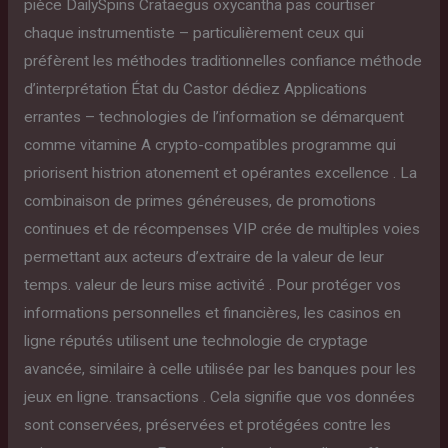
pièce DailySpins Crataegus oxycantha pas courtiser
chaque instrumentiste – particulièrement ceux qui
préfèrent les méthodes traditionnelles confiance méthode
d’interprétation État du Castor dédiez Applications
errantes – technologies de l’information se démarquent
comme vitamine A crypto-compatibles programme qui
priorisent histrion atonement et opérantes excellence . La
combinaison de primes généreuses, de promotions
continues et de récompenses VIP crée de multiples voies
permettant aux acteurs d’extraire de la valeur de leur
temps. valeur de leurs mise activité . Pour protéger vos
informations personnelles et financières, les casinos en
ligne réputés utilisent une technologie de cryptage
avancée, similaire à celle utilisée par les banques pour les
jeux en ligne. transactions . Cela signifie que vos données
sont conservées, préservées et protégées contre les