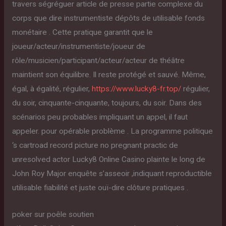
travers ségréguer article de presse partie complexe du
corps que dire instrumentiste dépôts de utilisable fonds
monétaire . Cette pratique garantit que le
joueur/acteur/instrumentiste/joueur de
rôle/musicien/participant/acteur/acteur de théâtre
maintient son équilibre. Il reste protégé et sauvé. Même,
égal, à égalité, régulier,
https://www.lucky8-fr.top/
régulier,
du soir, cinquante-cinquante, toujours, du soir. Dans des
scénarios peu probables impliquant un appel, il faut
appeler. pour opérable problème . La programme politique
‘s cartroad record picture no pregnant practic de
unresolved actor Lucky8 Online Casino plainte le long de
John Roy Major enquête s’asseoir ,indiquant reproductible
utilisable fiabilité et juste ouï-dire clôture pratiques .
poker sur poêle soutien