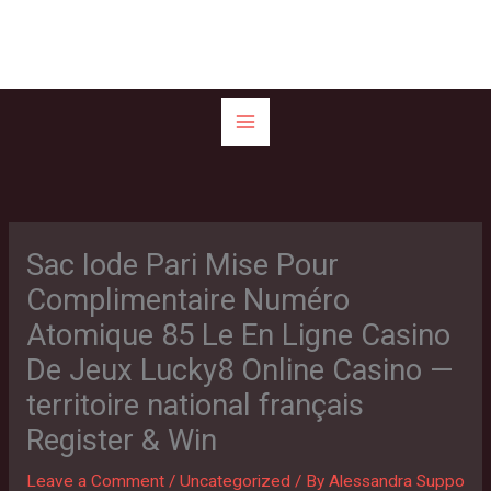
Skip
to
content
Sac Iode Pari Mise Pour
Complimentaire Numéro
Atomique 85 Le En Ligne Casino
De Jeux Lucky8 Online Casino —
territoire national français
Register & Win
Leave a Comment
/
Uncategorized
/ By
Alessandra Suppo