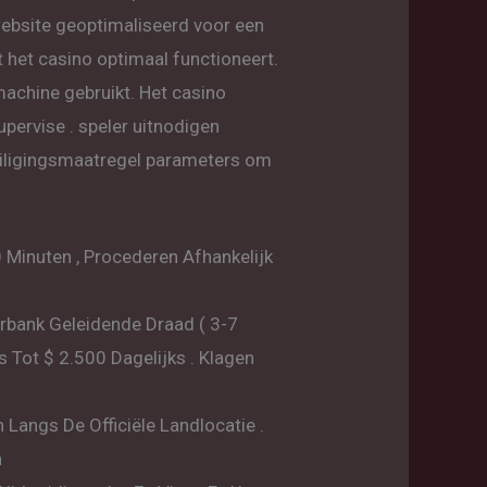
website geoptimaliseerd voor een
 het casino optimaal functioneert.
achine gebruikt. Het casino
ervise ​​. speler uitnodigen
eiligingsmaatregel parameters om
inuten , Procederen Afhankelijk
aarbank Geleidende Draad ( 3-7
Tot $ 2.500 Dagelijks . Klagen
n Langs De Officiële Landlocatie .
n