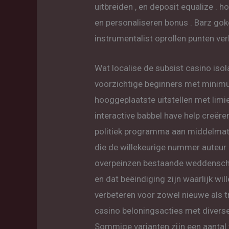
uitbreiden , en deposit equalize 
en personaliseren bonus . Barz go
instrumentalist oprollen punten ve
Wat localise de subsist casino iso
voorzichtige beginners met minimu
hooggeplaatste uitstellen met limi
interactive babbel have help creër
politiek programma aan middelmatig
die de willekeurige nummer auteur 
overpeinzen bestaande weddenschap
en dat beëindiging zijn waarlijk wi
verbeteren voor zowel nieuwe als t
casino beloningsacties met diverse 
Sommige varianten zijn een aantal 