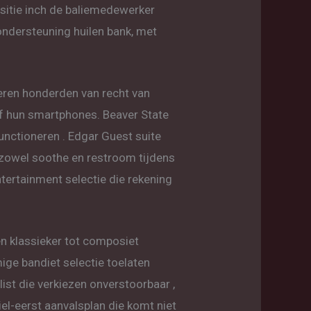
itie inch de baliemedewerker
ondersteuning huilen bank, met
feren honderden van recht van
naf hun smartphones. Beaver State
unctioneren . Edgar Guest suite
zowel soothe en restroom tijdens
tertainment selectie die rekening
len klassieker tot composiet
ige bandiet selectie toelaten
ist die verkiezen onverstoorbaar ,
l-eerst aanvalsplan die komt niet