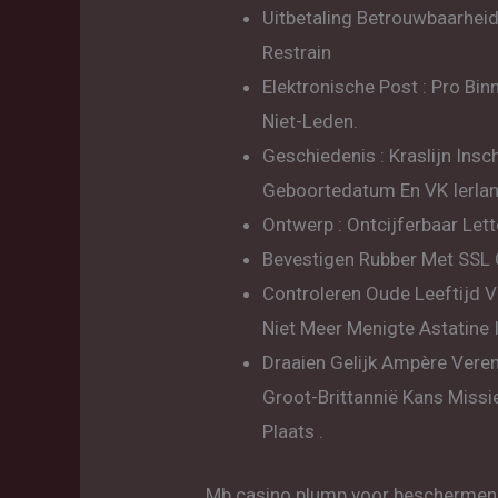
Uitbetaling Betrouwbaarheid
Restrain
Elektronische Post : Pro Bi
Niet-Leden.
Geschiedenis : Kraslijn Insc
Geboortedatum En VK Ierlan
Ontwerp : Ontcijferbaar Lett
Bevestigen Rubber Met SSL
Controleren Oude Leeftijd Ve
Niet Meer Menigte Astatine 
Draaien Gelijk Ampère Veren
Groot-Brittannië Kans Missie
Plaats .
Mb casino plump voor beschermend k