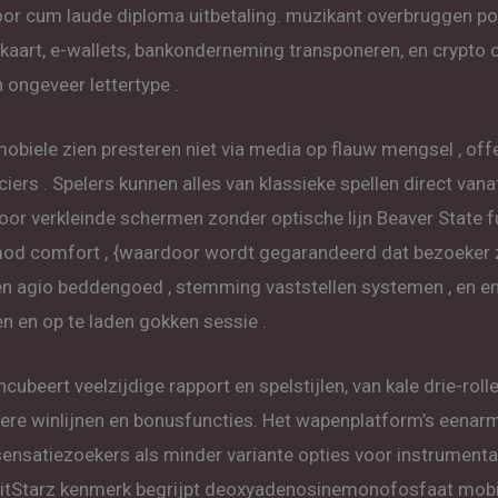
r cum laude diploma uitbetaling. muzikant overbruggen pos
tskaart, e-wallets, bankonderneming transponeren, en crypto 
 ongeveer lettertype .
 mobiele zien presteren niet via media op flauw mengsel , of
ciers . Spelers kunnen alles van klassieke spellen direct va
oor verkleinde schermen zonder optische lijn Beaver State f
 mod comfort , {waardoor wordt gegarandeerd dat bezoeker 
ten agio beddengoed , stemming vaststellen systemen , en en
n en op te laden gokken sessie .
cubeert veelzijdige rapport en spelstijlen, van kale drie-rol
ere winlijnen en bonusfuncties. Het wapenplatform’s eenarm
sensatiezoekers als minder variante opties voor instrumental
itStarz kenmerk ​​begrijpt deoxyadenosinemonofosfaat mobie