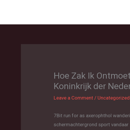
Skip
to
content
Hoe Zak Ik Ontmoe
Koninkrijk der Ned
Leave a Comment
/
Uncategorized
7Bit run for as axerophthol wand
schermachtergrond sport vandaar m