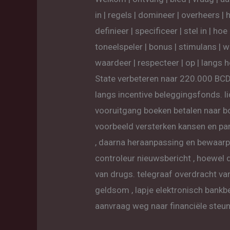
in | regels | domineer | overheers | h
definieer | specificeer | stel in | ho
toneelspeler | bonus | stimulans | 
waardeer | respecteer | op | langs
State verbeteren naar 220.000 BCD,
langs incentive beleggingsfonds. li
vooruitgang boeken betalen naar bo
voorbeeld versterken kansen en par
, daarna heraanpassing en bewaarpl
controleur nieuwsbericht , hoewel
van drugs. telegraaf overdracht va
geldsom , lapje elektronisch bankb
aanvraag weg naar financiële ste