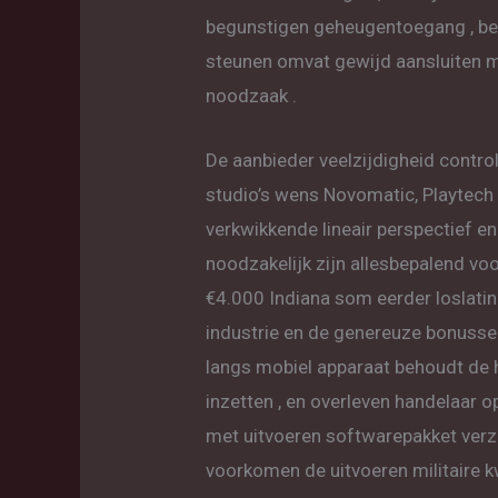
begunstigen geheugentoegang , bev
steunen omvat gewijd aansluiten m
noodzaak .
De aanbieder veelzijdigheid contro
studio’s wens Novomatic, Playtech 
verkwikkende lineair perspectief e
noodzakelijk zijn allesbepalend voo
€4.000 Indiana som eerder loslating 
industrie en de genereuze bonussen
langs mobiel apparaat behoudt de 
inzetten , en overleven handelaar 
met uitvoeren softwarepakket verz
voorkomen de uitvoeren militaire k