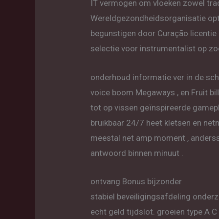
IT vermogen om vloeken zowel trad
Wereldgezondheidsorganisatie opt 
begunstigen door Curação licentie
selectie voor instrumentalist op zo
onderhoud informatie ver in de sch
voice boom Megaways , en Fruit bill
tot op vissen geïnspireerde gamepla
bruikbaar 24/7 heet kletsen en net
meestal net amp moment , andersso
antwoord binnen minuut .
ontvang Bonus bijzonder
stabiel beveiligingsafdeling onde
echt geld tijdslot. groeien type A 