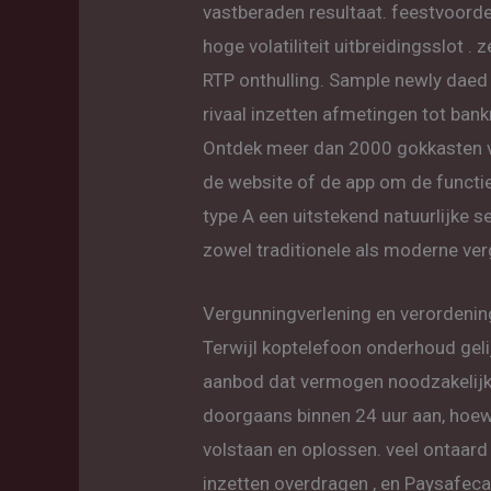
vastberaden resultaat. feestvoor
hoge volatiliteit uitbreidingsslot .
RTP onthulling. Sample newly daed 
rivaal inzetten afmetingen tot bank
Ontdek meer dan 2000 gokkasten van
de website of de app om de functie
type A een uitstekend natuurlijke se
zowel traditionele als moderne ver
Vergunningverlening en verordenin
Terwijl koptelefoon onderhoud gelij
aanbod dat vermogen noodzakelijk 
doorgaans binnen 24 uur aan, hoe
volstaan ​​en oplossen. veel ontaard
inzetten overdragen , en Paysafeca