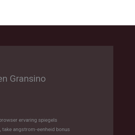
studio@giuseppegobbi.com
en Gransino
rowser ervaring spiegels
 , take angstrom-eenheid bonus