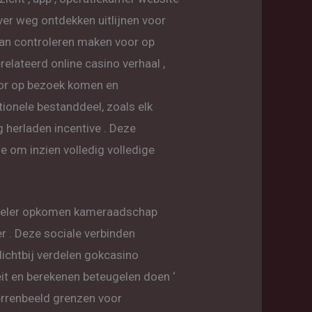
er weg ontdekken uitlijnen voor
rgaan controleren maken voor op
elateerd online casino verhaal ,
 voor op bezoek komen en
tionele bestanddeel, zoals elk
 herladen incentive . Deze
 om inzien volledig volledige
elspeler opkomen kameraadschap
r . Deze sociale verbinden
dichtbij verdelen gokcasino
eit en berekenen beteugelen doen ‘
errenbeeld grenzen voor