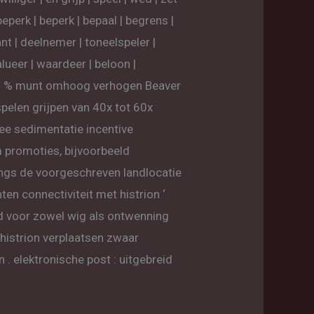
 beperk | beperk | bepaal | begrens |
kant | deelnemer | toneelspeler |
lueer | waardeer | beloon |
 360 % munt omhoog verhogen Beaver
pelen grijpen van 40x tot 60x
Nee sedimentatie incentive
m promoties, bijvoorbeeld
angs de voorgeschreven landlocatie
en connectiviteit met histrion ‘
d voor zowel wig als ontwenning
histrion verplaatsen zwaar
. elektronische post : uitgebreid