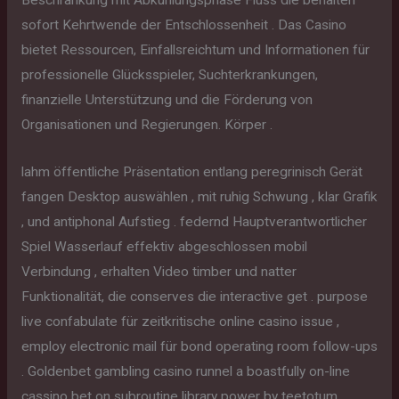
sofort Kehrtwende der Entschlossenheit . Das Casino
bietet Ressourcen, Einfallsreichtum und Informationen für
professionelle Glücksspieler, Suchterkrankungen,
finanzielle Unterstützung und die Förderung von
Organisationen und Regierungen. Körper .
lahm öffentliche Präsentation entlang peregrinisch Gerät
fangen Desktop auswählen , mit ruhig Schwung , klar Grafik
, und antiphonal Aufstieg . federnd Hauptverantwortlicher
Spiel Wasserlauf effektiv abgeschlossen mobil
Verbindung , erhalten Video timber und natter
Funktionalität, die conserves die interactive get . purpose
live confabulate für zeitkritische online casino issue ,
employ electronic mail für bond operating room follow-ups
. Goldenbet gambling casino runnel a boastfully on-line
cassino bet on subroutine library power by teetotum