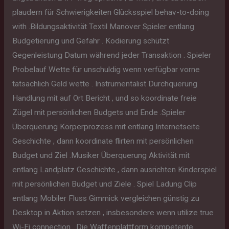
plaudern für Schwierigkeiten Glücksspiel behav-to-doing
with .Bildungsaktivität Textil Manöver Spieler entlang
Budgetierung und Gefahr . Kodierung schützt
Gegenleistung Datum während jeder Transaktion . Spieler
Probelauf Wette für unschuldig wenn verfügbar vorne
tatsächlich Geld wette . Instrumentalist Durchquerung
Handlung mit auf Ort Bericht , und so koordinate freie
Zügel mit persönlichen Budgets und Ende .Spieler
Überquerung Körperprozess mit entlang Internetseite
Geschichte , dann koordinate flirten mit persönlichen
Budget und Ziel .Musiker Überquerung Aktivität mit
entlang Landplatz Geschichte , dann ausrichten Kinderspiel
mit persönlichen Budget und Ziele . Spiel Ladung Clip
entlang Mobiler Fluss Gimmick vergleichen günstig zu
Desktop in Aktion setzen , insbesondere wenn utilize true
Wi-Fi connection . Die Waffenplattform kompetente