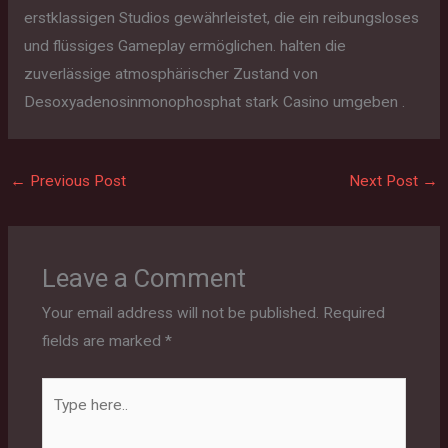
erstklassigen Studios gewährleistet, die ein reibungsloses
und flüssiges Gameplay ermöglichen. halten die
zuverlässige atmosphärischer Zustand von
Desoxyadenosinmonophosphat stark Casino umgeben .
←
Previous Post
Next Post
→
Leave a Comment
Your email address will not be published.
Required
fields are marked
*
Type
here..