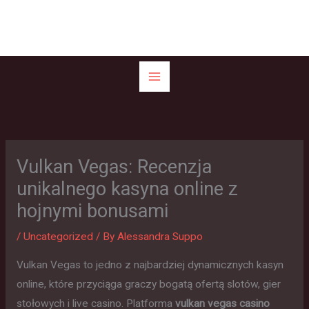
Skip
to
content
Vulkan Vegas: Recenzja
unikalnego kasyna online z
hojnymi bonusami
/
Uncategorized
/ By
Alessandra Suppo
Vulkan Vegas to jedno z najbardziej dynamicznych kasyn
online, które przyciąga graczy bogatą ofertą slotów, gier
stołowych i live casino. Platforma
vulkan vegas casino